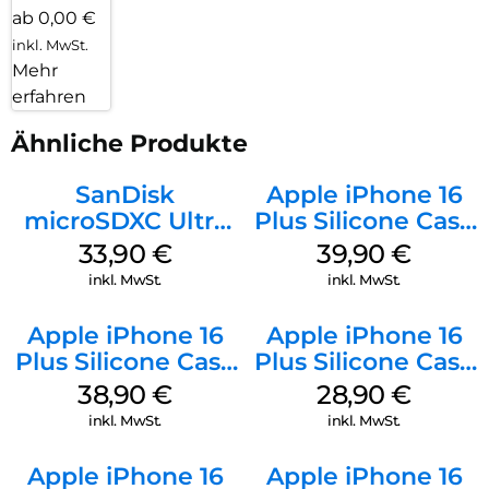
ab 0,00 €
inkl. MwSt.
Mehr
erfahren
Ähnliche Produkte
SanDisk
Apple iPhone 16
microSDXC Ultra
Plus Silicone Case
128 GB + Adapter
MagSafe Plum
33,90
€
39,90
€
Mobile
inkl. MwSt.
inkl. MwSt.
Apple iPhone 16
Apple iPhone 16
Plus Silicone Case
Plus Silicone Case
MagSafe Denim
MagSafe Black
38,90
€
28,90
€
inkl. MwSt.
inkl. MwSt.
Apple iPhone 16
Apple iPhone 16