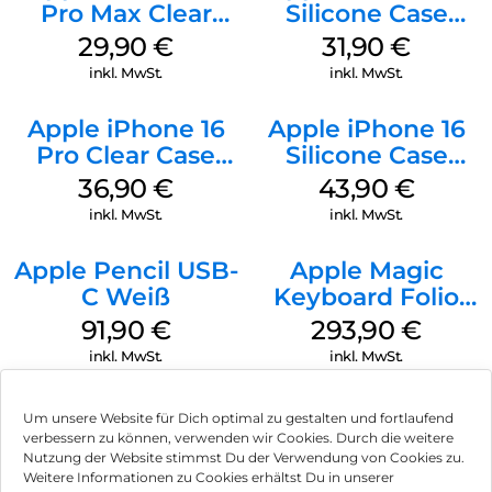
Pro Max Clear
Silicone Case
Case MagSafe
MagSafe Fuchsia
29,90
€
31,90
€
Transparent
inkl. MwSt.
inkl. MwSt.
Apple iPhone 16
Apple iPhone 16
Pro Clear Case
Silicone Case
MagSafe
MagSafe Plum
36,90
€
43,90
€
Transparent
inkl. MwSt.
inkl. MwSt.
Apple Pencil USB-
Apple Magic
C Weiß
Keyboard Folio
iPad 10.9″ (10.Gen.)
91,90
€
293,90
€
Weiß
inkl. MwSt.
inkl. MwSt.
Um unsere Website für Dich optimal zu gestalten und fortlaufend
verbessern zu können, verwenden wir Cookies. Durch die weitere
Nutzung der Website stimmst Du der Verwendung von Cookies zu.
Impressum
Weitere Informationen zu Cookies erhältst Du in unserer