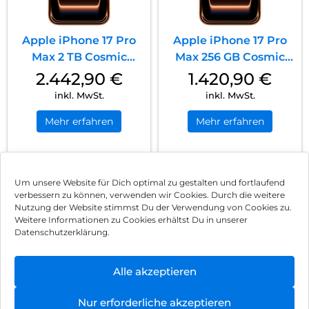
Apple iPhone 17 Pro
Apple iPhone 17 Pro
Max 2 TB Cosmic
Max 256 GB Cosmic
Orange
Orange
2.442,90
€
1.420,90
€
inkl. MwSt.
inkl. MwSt.
Mehr erfahren
Mehr erfahren
1
2
3
…
21
Nächste
Um unsere Website für Dich optimal zu gestalten und fortlaufend
verbessern zu können, verwenden wir Cookies. Durch die weitere
Nutzung der Website stimmst Du der Verwendung von Cookies zu.
Impressum
Weitere Informationen zu Cookies erhältst Du in unserer
Datenschutzerklärung.
AGB
Datenschutz
Alle akzeptieren
Vertrag widerrufen
Nur erforderliche akzeptieren