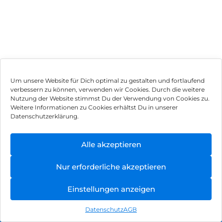
Um unsere Website für Dich optimal zu gestalten und fortlaufend
verbessern zu können, verwenden wir Cookies. Durch die weitere
Nutzung der Website stimmst Du der Verwendung von Cookies zu.
Impressum
Weitere Informationen zu Cookies erhältst Du in unserer
Datenschutzerklärung.
AGB
Datenschutz
Alle akzeptieren
Vertrag widerrufen
Nur erforderliche akzeptieren
Hinweis zur Batterieentsorgung
Einstellungen anzeigen
Newsletter
Datenschutz
AGB
©
2026
, Brodos AG – All Rights Reserved.