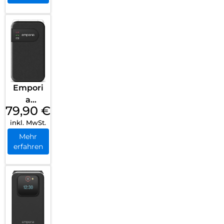
Empori
a
79,90
€
SIMPLIC
inkl. MwSt.
ITYglam
.4G
Mehr
erfahren
Schwar
z