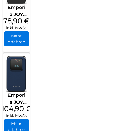
Empori
a JOY
78,90
€
Black
inkl. MwSt.
Mehr
erfahren
Empori
a JOY
104,90
€
Blueber
inkl. MwSt.
ry
Mehr
erfahren