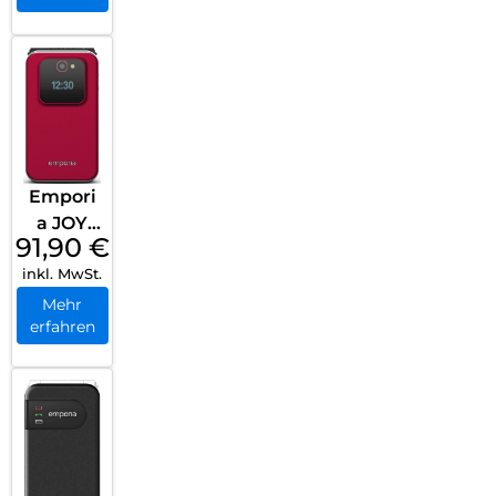
Empori
a JOY
91,90
€
Rot
inkl. MwSt.
Mehr
erfahren