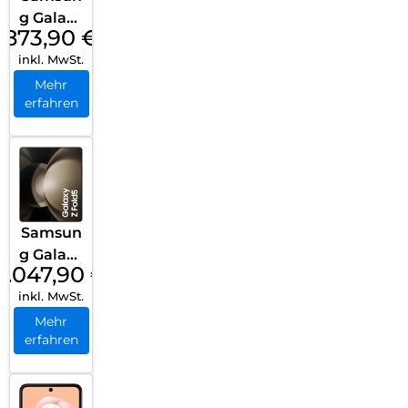
g Galaxy
873,90
€
S23 256
inkl. MwSt.
GB EE
Phanto
Mehr
erfahren
m Black
Samsun
g Galaxy
2.047,90
€
Z Fold5
inkl. MwSt.
512GB
Cream
Mehr
erfahren