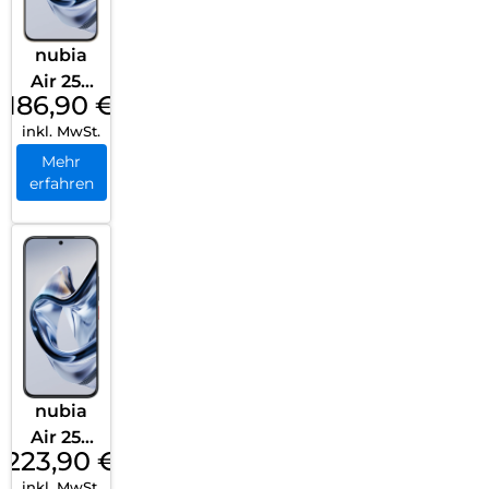
nubia
Air 256
186,90
€
GB
inkl. MwSt.
Titaniu
m
Mehr
erfahren
Desert
nubia
Air 256
223,90
€
GB
inkl. MwSt.