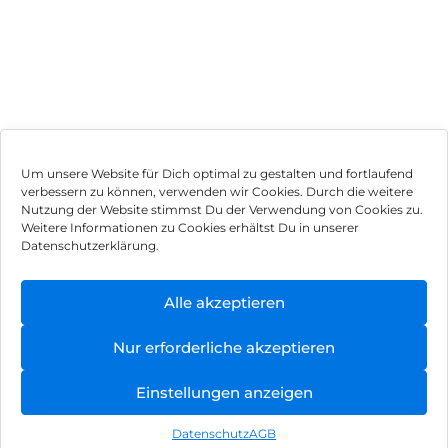
Um unsere Website für Dich optimal zu gestalten und fortlaufend
verbessern zu können, verwenden wir Cookies. Durch die weitere
Nutzung der Website stimmst Du der Verwendung von Cookies zu.
Impressum
Weitere Informationen zu Cookies erhältst Du in unserer
Datenschutzerklärung.
AGB
Datenschutz
Alle akzeptieren
Vertrag widerrufen
Nur erforderliche akzeptieren
Hinweis zur Batterieentsorgung
Einstellungen anzeigen
Newsletter
Datenschutz
AGB
©
2026
, Brodos AG – All Rights Reserved.