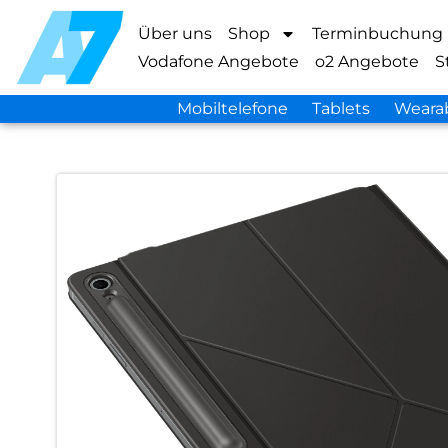
Über uns
Shop
Terminbuchung
Vodafone Angebote
o2 Angebote
S
Mobiltelefone
Tablets
Weara