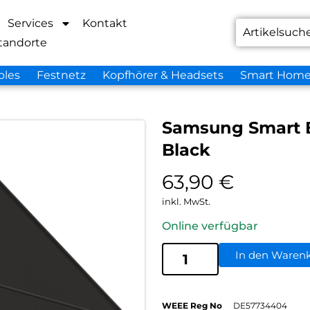
Services
Kontakt
tandorte
bles
Festnetz
Kopfhörer & Headsets
Smart Hom
Samsung Smart B
Black
63,90
€
inkl. MwSt.
Online verfügbar
In den Waren
WEEE Reg No
DE57734404