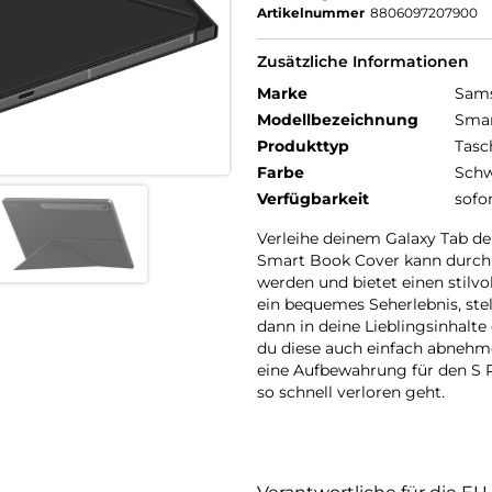
Artikelnummer
8806097207900
Zusätzliche Informationen
Marke
Sam
Modellbezeichnung
Smar
Produkttyp
Tasc
Farbe
Schw
Verfügbarkeit
sofo
Verleihe deinem Galaxy Tab den
Smart Book Cover kann durch 
werden und bietet einen stilv
ein bequemes Seherlebnis, ste
dann in deine Lieblingsinhalte
du diese auch einfach abnehm
eine Aufbewahrung für den S P
so schnell verloren geht.