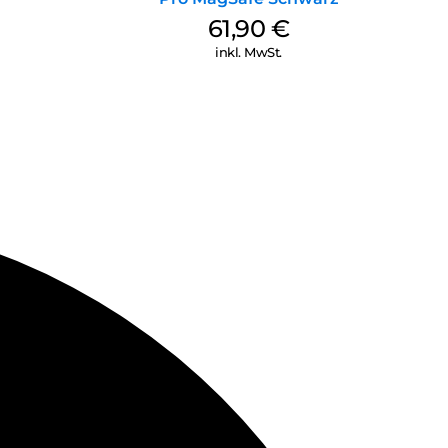
61,90
€
inkl. MwSt.