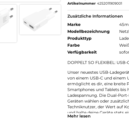
Artikelnummer
4252011909001
Zusätzliche Informationen
Marke
4Sm
Modellbezeichnung
Netz
Produkttyp
Lade
Farbe
Wei
Verfügbarkeit
sofo
DOPPELT SO FLEXIBEL: USB-
Unser neuestes USB-Ladegerät b
von einem USB-C und einem US
ermöglicht es dir, eine breite
Smartphones und Tablets bis h
Ladespannung. Die Dual-Port-K
Geräten wählen oder zusätzli
Techniknutzer, der Wert auf Ko
und halte deine Geräte stets 
Mehr lesen
einzugehen.
MODERNES DESIGN TRIFFT M