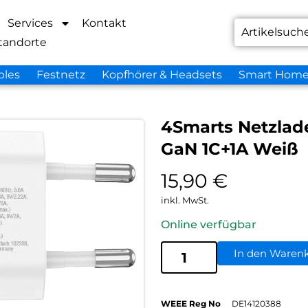
Services
Kontakt
tandorte
bles
Festnetz
Kopfhörer & Headsets
Smart Hom
4Smarts Netzlad
GaN 1C+1A Weiß
15,90
€
inkl. MwSt.
Online verfügbar
In den Waren
WEEE Reg No
DE14120388