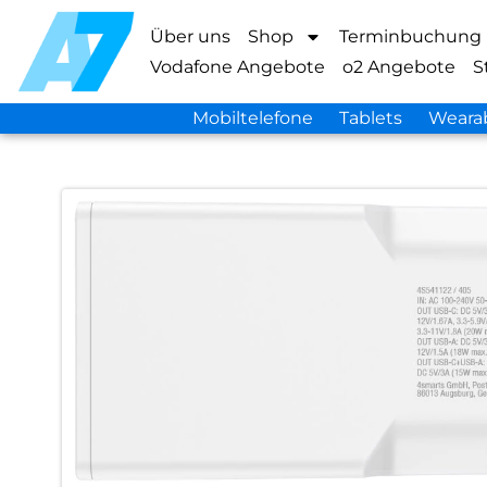
Über uns
Shop
Terminbuchung
Vodafone Angebote
o2 Angebote
S
Mobiltelefone
Tablets
Weara