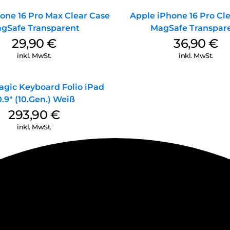
one 16 Pro Max Clear Case
Apple iPhone 16 Pro Cl
gSafe Transparent
MagSafe Transpar
29,90
€
36,90
€
inkl. MwSt.
inkl. MwSt.
agic Keyboard Folio iPad
0.9″ (10.Gen.) Weiß
293,90
€
inkl. MwSt.