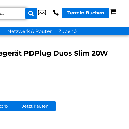
Termin Buchen
e
Netzwerk & Router
Zubehör
egerät PDPlug Duos Slim 20W
korb
Jetzt kaufen