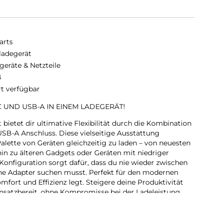
arts
ladegerät
geräte & Netzteile
ß
rt verfügbar
C UND USB-A IN EINEM LADEGERÄT!
ietet dir ultimative Flexibilität durch die Kombination
B-A Anschluss. Diese vielseitige Ausstattung
 Palette von Geräten gleichzeitig zu laden – von neuesten
in zu älteren Gadgets oder Geräten mit niedriger
onfiguration sorgt dafür, dass du nie wieder zwischen
che Adapter suchen musst. Perfekt für den modernen
mfort und Effizienz legt. Steigere deine Produktivität
einsatzbereit, ohne Kompromisse bei der Ladeleistung
ODERNEN LIFESTYLE: