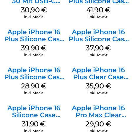
30 Mit USB-C
Plus Silicone Case
Kabel Weiß
MagSafe Stone
30,90
€
41,90
€
Gray
inkl. MwSt.
inkl. MwSt.
Apple iPhone 16
Apple iPhone 16
Plus Silicone Case
Plus Silicone Case
MagSafe Plum
MagSafe Lake
39,90
€
37,90
€
Green
inkl. MwSt.
inkl. MwSt.
Apple iPhone 16
Apple iPhone 16
Plus Silicone Case
Plus Clear Case
MagSafe Black
MagSafe
28,90
€
35,90
€
Transparent
inkl. MwSt.
inkl. MwSt.
Apple iPhone 16
Apple iPhone 16
Silicone Case
Pro Max Clear
MagSafe Fuchsia
Case MagSafe
31,90
€
29,90
€
Transparent
inkl. MwSt.
inkl. MwSt.