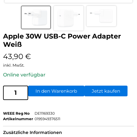
Apple 30W USB-C Power Adapter
Weiß
43,90
€
inkl. MwSt.
Online verfügbar
In den Warenkorb
Jetzt kaufen
WEEE Reg No
DE11169330
Artikelnummer
0195949376511
Zusätzliche Informationen