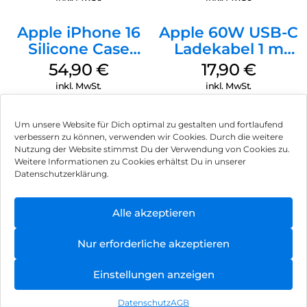
Apple iPhone 16
Apple 60W USB-C
Silicone Case
Ladekabel 1 m
MagSafe Black
Weiß
54,90
€
17,90
€
inkl. MwSt.
inkl. MwSt.
Um unsere Website für Dich optimal zu gestalten und fortlaufend
verbessern zu können, verwenden wir Cookies. Durch die weitere
Nutzung der Website stimmst Du der Verwendung von Cookies zu.
Impressum
Weitere Informationen zu Cookies erhältst Du in unserer
Datenschutzerklärung.
AGB
Datenschutz
Alle akzeptieren
Vertrag widerrufen
Nur erforderliche akzeptieren
Hinweis zur Batterieentsorgung
Einstellungen anzeigen
Newsletter
Datenschutz
AGB
©
2026
, Brodos AG – All Rights Reserved.