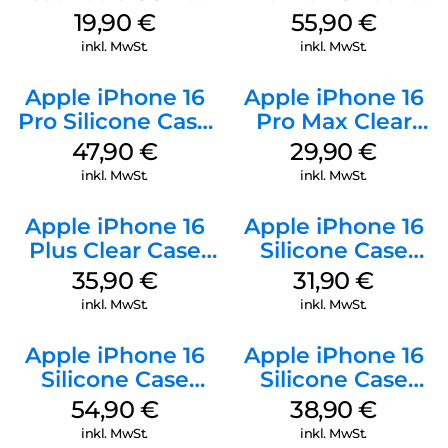
20W Charger PD
Case MagSafe
19,90
€
55,90
€
Weiß
Stone Gray
inkl. MwSt.
inkl. MwSt.
Apple iPhone 16
Apple iPhone 16
Pro Silicone Case
Pro Max Clear
MagSafe Denim
Case MagSafe
47,90
€
29,90
€
Transparent
inkl. MwSt.
inkl. MwSt.
Apple iPhone 16
Apple iPhone 16
Plus Clear Case
Silicone Case
MagSafe
MagSafe Fuchsia
35,90
€
31,90
€
Transparent
inkl. MwSt.
inkl. MwSt.
Apple iPhone 16
Apple iPhone 16
Silicone Case
Silicone Case
MagSafe Lake
MagSafe
54,90
€
38,90
€
Green
Ultramarine
inkl. MwSt.
inkl. MwSt.