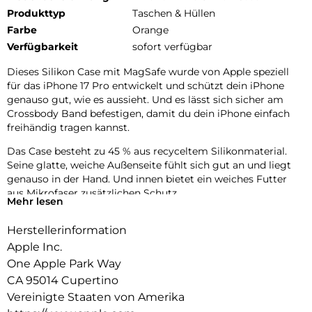
Produkttyp
Taschen & Hüllen
Farbe
Orange
Verfügbarkeit
sofort verfügbar
Dieses Silikon Case mit MagSafe wurde von Apple speziell
für das iPhone 17 Pro entwickelt und schützt dein iPhone
genauso gut, wie es aussieht. Und es lässt sich sicher am
Crossbody Band befestigen, damit du dein iPhone einfach
freihändig tragen kannst.
Das Case besteht zu 45 % aus recyceltem Silikon­material.
Seine glatte, weiche Außenseite fühlt sich gut an und liegt
genauso in der Hand. Und innen bietet ein weiches Futter
aus Mikrofaser zusätzlichen Schutz.
Mehr lesen
Dieses Case funktioniert nahtlos mit der Kamera­steuerung.
Herstellerinformation
Es kommt mit Saphirglas mit einer leitenden Schicht, die die
Bewegungen deines Fingers zur Kamerasteuerung
Apple Inc.
überträgt.
One Apple Park Way
CA 95014 Cupertino
Mit integrierten Magneten, die sich perfekt am iPhone 17 Pro
ausrichten, hält das Case ganz einfach und sorgt für
Vereinigte Staaten von Amerika
schnelleres kabel­loses Laden. Lass dein iPhone beim Laden