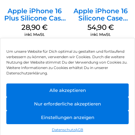
Apple iPhone 16
Apple iPhone 16
Plus Silicone Case
Silicone Case
MagSafe Black
MagSafe Black
28,90
€
54,90
€
inkl. MwSt.
inkl. MwSt.
Um unsere Website für Dich optimal zu gestalten und fortlaufend
verbessern zu können, verwenden wir Cookies. Durch die weitere
Nutzung der Website stimmst Du der Verwendung von Cookies zu.
Impressum
Weitere Informationen zu Cookies erhältst Du in unserer
Datenschutzerklärung.
AGB
Datenschutz
Alle akzeptieren
Vertrag widerrufen
Nur erforderliche akzeptieren
Hinweis zur Batterieentsorgung
Einstellungen anzeigen
Newsletter
Datenschutz
AGB
©
2026
, Brodos AG – All Rights Reserved.