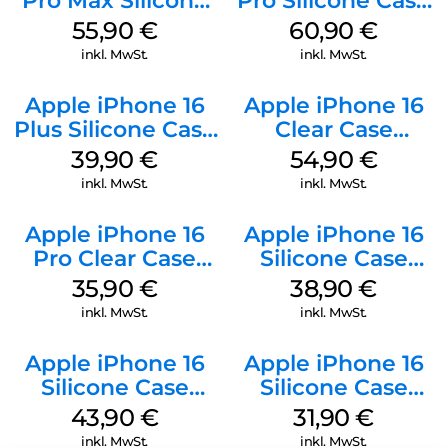
Pro Max Silicone
Pro Silicone Case
Case MagSafe
MagSafe Stone
55,90
€
60,90
€
Stone Gray
Gray
inkl. MwSt.
inkl. MwSt.
Apple iPhone 16
Apple iPhone 16
Plus Silicone Case
Clear Case
MagSafe Plum
MagSafe
39,90
€
54,90
€
Transparent
inkl. MwSt.
inkl. MwSt.
Apple iPhone 16
Apple iPhone 16
Pro Clear Case
Silicone Case
MagSafe
MagSafe
35,90
€
38,90
€
Transparent
Ultramarine
inkl. MwSt.
inkl. MwSt.
Apple iPhone 16
Apple iPhone 16
Silicone Case
Silicone Case
MagSafe Plum
MagSafe Fuchsia
43,90
€
31,90
€
inkl. MwSt.
inkl. MwSt.