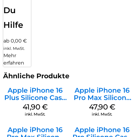
Du
Hilfe
ab 0,00 €
inkl. MwSt.
Mehr
erfahren
Ähnliche Produkte
Apple iPhone 16
Apple iPhone 16
Plus Silicone Case
Pro Max Silicone
MagSafe Stone
Case MagSafe
41,90
€
47,90
€
Gray
Black
inkl. MwSt.
inkl. MwSt.
Apple iPhone 16
Apple iPhone 16