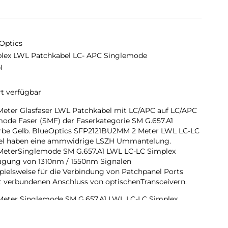
Optics
lex LWL Patchkabel LC- APC Singlemode
l
rt verfügbar
eter Glasfaser LWL Patchkabel mit LC/APC auf LC/APC
ode Faser (SMF) der Faserkategorie SM G.657.A1
Farbe Gelb. BlueOptics SFP2121BU2MM 2 Meter LWL LC-LC
bel haben eine ammwidrige LSZH Ummantelung.
eterSinglemode SM G.657.A1 LWL LC-LC Simplex
ragung von 1310nm / 1550nm Signalen
pielsweise für die Verbindung von Patchpanel Ports
 verbundenen Anschluss von optischenTransceivern.
eter Singlemode SM G.657.A1 LWL LC-LC Simplex
ungswert von 0,4dB proKilometer, eine geringe
) und eine hohe Rückussdämpfung (Return Loss). Eine