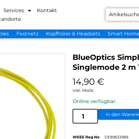
Services
Kontakt
tandorte
bles
Festnetz
Kopfhörer & Headsets
Smart Hom
BlueOptics Simp
Singlemode 2 m 
14,90
€
inkl. MwSt.
Online verfügbar
In den Waren
WEEE Reg No
DE89633988