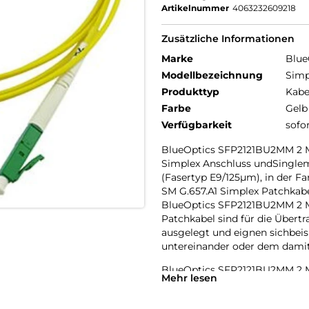
Artikelnummer
4063232609218
Zusätzliche Informationen
Marke
Blue
Modellbezeichnung
Simp
Produkttyp
Kabe
Farbe
Gelb
Verfügbarkeit
sofo
BlueOptics SFP2121BU2MM 2 M
Simplex Anschluss undSinglem
(Fasertyp E9/125µm), in der 
SM G.657.A1 Simplex Patchka
BlueOptics SFP2121BU2MM 2 M
Patchkabel sind für die Übert
ausgelegt und eignen sichbeis
untereinander oder dem damit
BlueOptics SFP2121BU2MM 2 M
Mehr lesen
Patchkabel haben einen Dämpf
Eingangsdämpfung (Input Loss