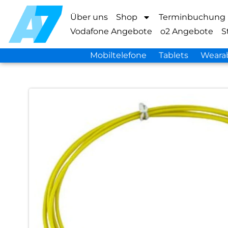
Über uns
Shop
Terminbuchung
Vodafone Angebote
o2 Angebote
S
Mobiltelefone
Tablets
Weara