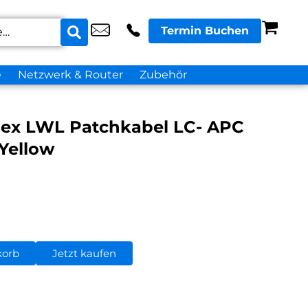
Termin Buchen
e
Netzwerk & Router
Zubehör
lex LWL Patchkabel LC- APC
Yellow
korb
Jetzt kaufen