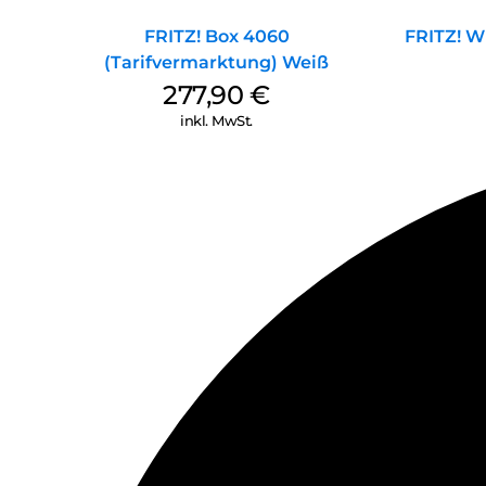
FRITZ! Box 4060
FRITZ! 
(Tarifvermarktung) Weiß
277,90
€
inkl. MwSt.