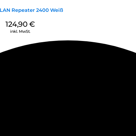
Patchkabeln mit PVC Mantel. D
WLAN Repeater 2400 Weiß
124,90
€
inkl. MwSt.