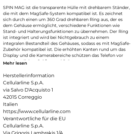
SPIN MAG ist die transparente Hülle mit drehbarem Ständer,
die mit dem MagSafe-System kompatibel ist. Es zeichnet
sich durch einen um 360 Grad drehbaren Ring aus, der es
dem Gehäuse ermöglicht, verschiedene Funktionen wie
Stand- und Halterungsfunktionen zu übernehmen. Der Ring
ist integriert und wird bei Nichtgebrauch zu einem
integralen Bestandteil des Gehäuses, sodass es mit MagSafe-
Zubehör kompatibel ist. Die erhöhten Kanten rund um das
Display und die Kamerabereiche schützen das Telefon vor
versehentlichen Stößen und Stürzen.
Mehr lesen
Herstellerinformation
Cellularline S.p.A.
via Salvo D'Acquisto 1
42015 Correggio
Italien
https://www.cellularline.com
Verantwortliche für die EU
Cellularline S.p.A.
Via Grigoris Lambrakis 1/A