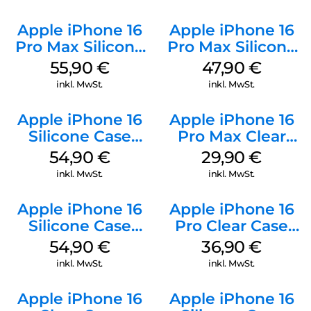
Apple iPhone 16
Apple iPhone 16
Pro Max Silicone
Pro Max Silicone
Case MagSafe
Case MagSafe
55,90
€
47,90
€
Stone Gray
Black
inkl. MwSt.
inkl. MwSt.
Apple iPhone 16
Apple iPhone 16
Silicone Case
Pro Max Clear
MagSafe Lake
Case MagSafe
54,90
€
29,90
€
Green
Transparent
inkl. MwSt.
inkl. MwSt.
Apple iPhone 16
Apple iPhone 16
Silicone Case
Pro Clear Case
MagSafe Black
MagSafe
54,90
€
36,90
€
Transparent
inkl. MwSt.
inkl. MwSt.
Apple iPhone 16
Apple iPhone 16