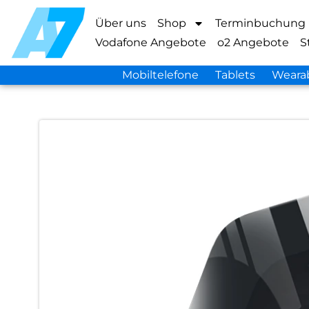
Über uns
Shop
Terminbuchung
Vodafone Angebote
o2 Angebote
S
Mobiltelefone
Tablets
Weara