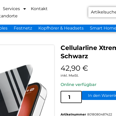
Services
Kontakt
tandorte
bles
Festnetz
Kopfhörer & Headsets
Smart Hom
Cellularline Xtre
Schwarz
42,90
€
inkl. MwSt.
Online verfügbar
In den Waren
Artikelnummer
8018080487422