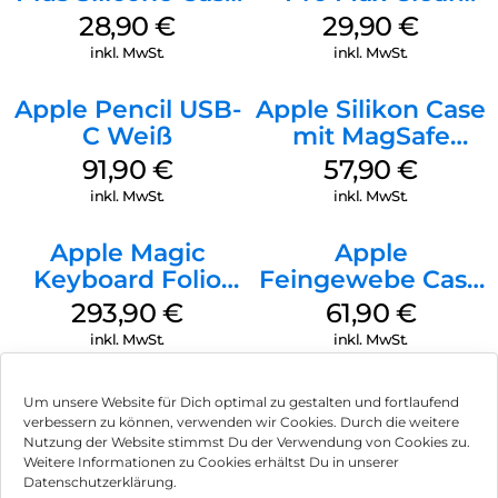
MagSafe Black
Case MagSafe
28,90
€
29,90
€
Transparent
inkl. MwSt.
inkl. MwSt.
Apple Pencil USB-
Apple Silikon Case
C Weiß
mit MagSafe
iPhone 14 Pro
91,90
€
57,90
€
(PRODUCT)RED
inkl. MwSt.
inkl. MwSt.
Apple Magic
Apple
Keyboard Folio
Feingewebe Case
iPad 10.9″ (10.Gen.)
iPhone 15 Pro
293,90
€
61,90
€
Weiß
MagSafe Schwarz
inkl. MwSt.
inkl. MwSt.
Um unsere Website für Dich optimal zu gestalten und fortlaufend
verbessern zu können, verwenden wir Cookies. Durch die weitere
Nutzung der Website stimmst Du der Verwendung von Cookies zu.
Impressum
Weitere Informationen zu Cookies erhältst Du in unserer
Datenschutzerklärung.