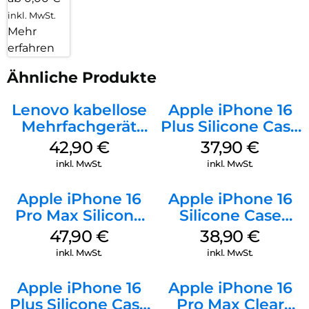
inkl. MwSt.
Mehr
erfahren
Ähnliche Produkte
Lenovo kabellose
Apple iPhone 16
Mehrfachgerät
Plus Silicone Case
Luna Grey
MagSafe Lake
42,90
€
37,90
€
Green
inkl. MwSt.
inkl. MwSt.
Apple iPhone 16
Apple iPhone 16
Pro Max Silicone
Silicone Case
Case MagSafe
MagSafe
47,90
€
38,90
€
Black
Ultramarine
inkl. MwSt.
inkl. MwSt.
Apple iPhone 16
Apple iPhone 16
Plus Silicone Case
Pro Max Clear