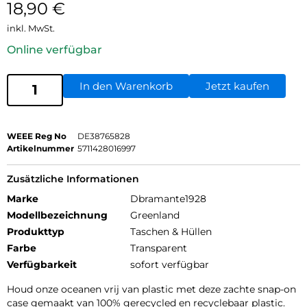
18,90
€
inkl. MwSt.
Online verfügbar
In den Warenkorb
Jetzt kaufen
WEEE Reg No
DE38765828
Artikelnummer
5711428016997
Zusätzliche Informationen
Marke
Dbramante1928
Modellbezeichnung
Greenland
Produkttyp
Taschen & Hüllen
Farbe
Transparent
Verfügbarkeit
sofort verfügbar
Houd onze oceanen vrij van plastic met deze zachte snap-on
case gemaakt van 100% gerecycled en recyclebaar plastic.