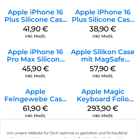
Apple iPhone 16
Apple iPhone 16
Plus Silicone Case
Plus Silicone Case
MagSafe Stone
MagSafe Denim
41,90
€
38,90
€
Gray
inkl. MwSt.
inkl. MwSt.
Apple iPhone 16
Apple Silikon Case
Pro Max Silicone
mit MagSafe
Case MagSafe
iPhone 14 Pro
45,90
€
57,90
€
Ultramarine
(PRODUCT)RED
inkl. MwSt.
inkl. MwSt.
Apple
Apple Magic
Feingewebe Case
Keyboard Folio
iPhone 15 Pro
iPad 10.9″ (10.Gen.)
61,90
€
293,90
€
MagSafe Schwarz
Weiß
inkl. MwSt.
inkl. MwSt.
Um unsere Website für Dich optimal zu gestalten und fortlaufend