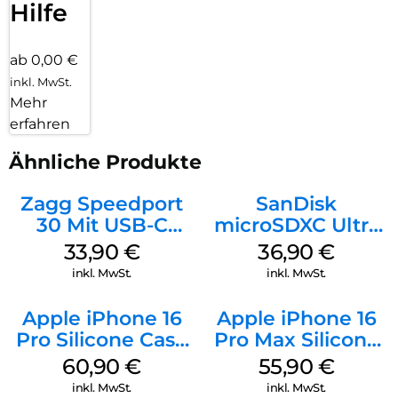
Hilfe
ab 0,00 €
inkl. MwSt.
Mehr
erfahren
Ähnliche Produkte
Zagg Speedport
SanDisk
30 Mit USB-C
microSDXC Ultra
Kabel Weiß
128 GB + Adapter
33,90
€
36,90
€
Mobile
inkl. MwSt.
inkl. MwSt.
Apple iPhone 16
Apple iPhone 16
Pro Silicone Case
Pro Max Silicone
MagSafe Stone
Case MagSafe
60,90
€
55,90
€
Gray
Stone Gray
inkl. MwSt.
inkl. MwSt.