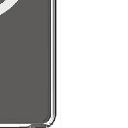
wodurch unsere Umwelt um den
3m Fallschutz und MagSafe-Ko
Iceland Pro MagSafe wurde ent
Höhe zu schützen, und bietet
schlanken Design. Der integri
Laden und Kompatibilität mit
Glasklares Design
Präsentieren Sie das Design Ih
Ihnen erlaubt, das ursprünglic
einen robusten Schutz zu geni