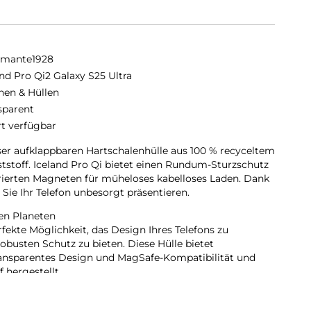
amante1928
and Pro Qi2 Galaxy S25 Ultra
hen & Hüllen
sparent
rt verfügbar
eser aufklappbaren Hartschalenhülle aus 100 % recyceltem
stoff. Iceland Pro Qi bietet einen Rundum-Sturzschutz
rierten Magneten für müheloses kabelloses Laden. Dank
 Sie Ihr Telefon unbesorgt präsentieren.
den Planeten
rfekte Möglichkeit, das Design Ihres Telefons zu
robusten Schutz zu bieten. Diese Hülle bietet
ansparentes Design und MagSafe-Kompatibilität und
 hergestellt.
em Kunststoff
 besteht aus GRS-zertifizierten, recycelten Materialien,