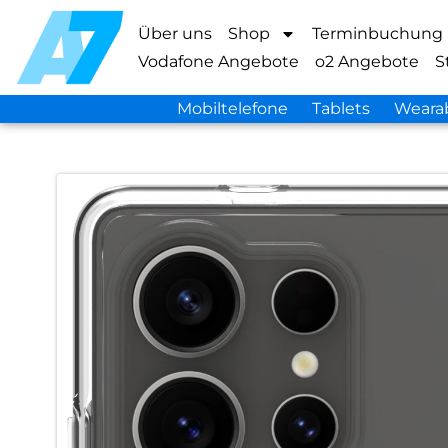
Über uns
Shop
Terminbuchung
Vodafone Angebote
o2 Angebote
S
Mobiltelefone
Tablets
Weara