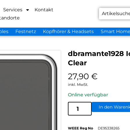
Services
Kontakt
tandorte
bles
Festnetz
Kopfhörer & Headsets
Smart Hom
dbramante1928 Ic
Clear
27,90
€
inkl. MwSt.
Online verfügbar
In den Waren
WEEE Reg No
DE95338265