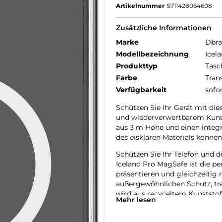
Artikelnummer
5711428064608
Zusätzliche Informationen
Marke
Dbr
Modellbezeichnung
Icel
Produkttyp
Tasc
Farbe
Tran
Verfügbarkeit
sofo
Schützen Sie Ihr Gerät mit di
und wiederverwertbarem Kunst
aus 3 m Höhe und einen integ
des eisklaren Materials können
Schützen Sie Ihr Telefon und 
Iceland Pro MagSafe ist die pe
präsentieren und gleichzeitig 
außergewöhnlichen Schutz, tr
wird aus recyceltem Kunststoff
Mehr lesen
Hergestellt aus 100% recycelt
Jede Iceland Pro MagSafe Hülle