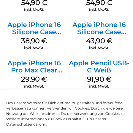
MagSafe Lake
MagSafe
54,90
€
54,90
€
Green
Transparent
inkl. MwSt.
inkl. MwSt.
Apple iPhone 16
Apple iPhone 16
Silicone Case
Silicone Case
MagSafe
MagSafe Plum
38,90
€
43,90
€
Ultramarine
inkl. MwSt.
inkl. MwSt.
Apple iPhone 16
Apple Pencil USB-
Pro Max Clear
C Weiß
Case MagSafe
29,90
€
91,90
€
Transparent
inkl. MwSt.
inkl. MwSt.
Um unsere Website für Dich optimal zu gestalten und fortlaufend
verbessern zu können, verwenden wir Cookies. Durch die weitere
Nutzung der Website stimmst Du der Verwendung von Cookies zu.
Impressum
Weitere Informationen zu Cookies erhältst Du in unserer
Datenschutzerklärung.
AGB