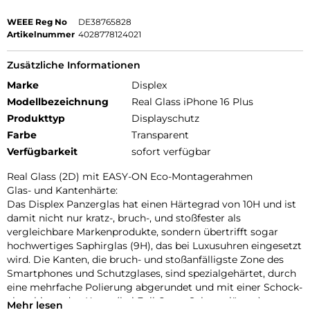
WEEE Reg No
DE38765828
Artikelnummer
4028778124021
Zusätzliche Informationen
Marke
Displex
Modellbezeichnung
Real Glass iPhone 16 Plus
Produkttyp
Displayschutz
Farbe
Transparent
Verfügbarkeit
sofort verfügbar
Real Glass (2D) mit EASY-ON Eco-Montagerahmen
Glas- und Kantenhärte:
Das Displex Panzerglas hat einen Härtegrad von 10H und ist
damit nicht nur kratz-, bruch-, und stoßfester als
vergleichbare Markenprodukte, sondern übertrifft sogar
hochwertiges Saphirglas (9H), das bei Luxusuhren eingesetzt
wird. Die Kanten, die bruch- und stoßanfälligste Zone des
Smartphones und Schutzglases, sind spezialgehärtet, durch
eine mehrfache Polierung abgerundet und mit einer Schock-
absorbierenden Kante (bei Full Cover Schutzgläsern)
Mehr lesen