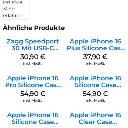
inkl. MwSt.
Mehr
erfahren
Ähnliche Produkte
Zagg Speedport
Apple iPhone 16
30 Mit USB-C
Plus Silicone Case
Kabel Weiß
MagSafe Lake
30,90
€
37,90
€
Green
inkl. MwSt.
inkl. MwSt.
Apple iPhone 16
Apple iPhone 16
Pro Silicone Case
Silicone Case
MagSafe Black
MagSafe Black
54,90
€
54,90
€
inkl. MwSt.
inkl. MwSt.
Apple iPhone 16
Apple iPhone 16
Silicone Case
Clear Case