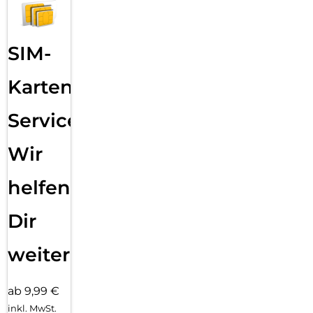
mit maximaler Transparenz und Farbtreue genießen.
Einfaches, blasenfreies Aufbringen:
Mit dem EASY-ON Eco-Montagerahmen und dem
SIM-
dazugehörigen Video Tutorial gestaltet sich die Montage des
Tempered Glass schnell, einfach und exakt. Das Ergebnis:
Karten
kein schiefes Aufliegen des Screen Protectors auf dem
Display, keine verdeckten Öffnungen für Lautsprecher oder
Mikrofone und erst recht keine Blasen unter dem Schutzglas.
Service:
Gut für die Umwelt: der Eco-Montagerahmen besteht zu
100% aus recyclebarem Premium-Vollkarton und kann nach
Wir
dem Einsatz bedenkenlos mit dem Altpapier recycelt
werden.
helfen
Dir
weiter
ab 9,99 €
inkl. MwSt.