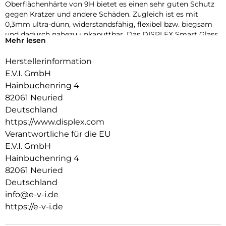
Oberflächenhärte von 9H bietet es einen sehr guten Schutz
gegen Kratzer und andere Schäden. Zugleich ist es mit
0,3mm ultra-dünn, widerstandsfähig, flexibel bzw. biegsam
und dadurch nahezu unkaputtbar. Das DISPLEX Smart Glass
Mehr lesen
wird mit modernster Lasertechnologie in unserer
Produktion In Straubing gefertigt und exakt an die Kontur
Herstellerinformation
des Smartphone Displays angepasst – Made in Germany. Die
E.V.I. GmbH
uneingeschränkte Funktionalität, Farbbrillanz und
Hüllenkompatibilität sind selbstverständlich garantiert.
Hainbuchenring 4
82061 Neuried
Hüllenfreundlich
Deutschland
Unser DISPLEX Smart Glass wird bis auf 5/100 mm genau auf
https://www.displex.com
die Smartphone Konturen gefertigt und passt somit perfekt
auf Ihr Smartphone. Außerdem ist die Schutzfolie ultradünn.
Verantwortliche für die EU
Somit lassen sich alle handelsüblichen Schutzhüllen & Cases
E.V.I. GmbH
mit der Panzerglasfolie benutzen. Durch einen kombinierten
Hainbuchenring 4
Schutz aus DISPLEX Smart Glass und Ihrer Lieblingshülle
82061 Neuried
wird Ihr Smartphone rundum optimal geschützt.
Deutschland
Anti Fingerprint
info@e-v-i.de
Die oberste Schicht unserer 4-Layer Technology besteht aus
https://e-v-i.de
einem High-Tech Plasma Coating. Die hydro- und oleophobe
Anti-Fingerprint-Beschichtung ist fett- und