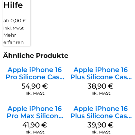
Hilfe
ab 0,00 €
inkl. MwSt.
Mehr
erfahren
Ähnliche Produkte
Apple iPhone 16
Apple iPhone 16
Pro Silicone Case
Plus Silicone Case
MagSafe Black
MagSafe Denim
54,90
€
38,90
€
inkl. MwSt.
inkl. MwSt.
Apple iPhone 16
Apple iPhone 16
Pro Max Silicone
Plus Silicone Case
Case MagSafe
MagSafe Plum
41,90
€
39,90
€
Ultramarine
inkl. MwSt.
inkl. MwSt.