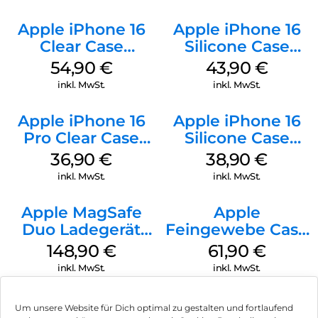
Apple iPhone 16
Apple iPhone 16
Clear Case
Silicone Case
MagSafe
MagSafe Plum
54,90
€
43,90
€
Transparent
inkl. MwSt.
inkl. MwSt.
Apple iPhone 16
Apple iPhone 16
Pro Clear Case
Silicone Case
MagSafe
MagSafe
36,90
€
38,90
€
Transparent
Ultramarine
inkl. MwSt.
inkl. MwSt.
Apple MagSafe
Apple
Duo Ladegerät
Feingewebe Case
Weiß
iPhone 15 Pro
148,90
€
61,90
€
MagSafe Schwarz
inkl. MwSt.
inkl. MwSt.
Um unsere Website für Dich optimal zu gestalten und fortlaufend