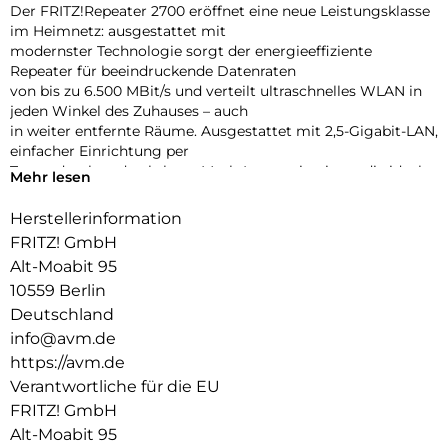
Der FRITZ!Repeater 2700 eröffnet eine neue Leistungsklasse
im Heimnetz: ausgestattet mit
modernster Technologie sorgt der energieeffiziente
Repeater für beeindruckende Datenraten
von bis zu 6.500 MBit/s und verteilt ultraschnelles WLAN in
jeden Winkel des Zuhauses – auch
in weiter entfernte Räume. Ausgestattet mit 2,5-Gigabit-LAN,
einfacher Einrichtung per
Tastendruck und nahtloser Mesh-Integration ist er die ideale
Mehr lesen
Lösung für anspruchsvolle
Heimnetze – inklusive FRITZ!OS, kostenlosen Updates,
Herstellerinformation
umfassendem Support und 5 Jahren
FRITZ! GmbH
Garantie.
Alt-Moabit 95
Ultraschnelles Wi-Fi 7 und 2,5-Gigabit-LAN
10559 Berlin
Der FRITZ!Repeater 2700 bringt Highspeed ins Heimnetz: Mit
Deutschland
Wi-Fi 7, vier Antennen im 5-GHzBand und zwei im 2,4-GHz-
info@avm.de
Band (4×4 + 2×2) erreicht er beeindruckende WLAN-
https://avm.de
Datenraten
von bis zu 6.500 MBit/s. Der 2,5-Gigabit-LAN-Anschluss
Verantwortliche für die EU
ermöglicht schnelle Verbindungen
FRITZ! GmbH
zur FRITZ!Box oder zu Geräten wie NAS, Streaming-Boxen
Alt-Moabit 95
oder Konsolen. Auch bei