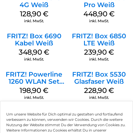
4G Weiß
Pro Weiß
Mit FRITZ!App WLAN den besten Standort für den Repeater
finden
128,90
€
448,90
€
inkl. MwSt.
inkl. MwSt.
FRITZ! Box 6690
FRITZ! Box 6850
Kabel Weiß
LTE Weiß
348,90
€
239,90
€
inkl. MwSt.
inkl. MwSt.
FRITZ! Powerline
FRITZ! Box 5530
1260 WLAN Set
Glasfaser Weiß
Weiß
198,90
€
228,90
€
inkl. MwSt.
inkl. MwSt.
Um unsere Website für Dich optimal zu gestalten und fortlaufend
verbessern zu können, verwenden wir Cookies. Durch die weitere
Nutzung der Website stimmst Du der Verwendung von Cookies zu.
Impressum
Weitere Informationen zu Cookies erhältst Du in unserer