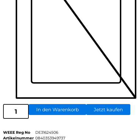
In den Warenkorb
Jetzt kaufen
WEEE Reg No
DE31624506
Artikelnummer
0840353949737