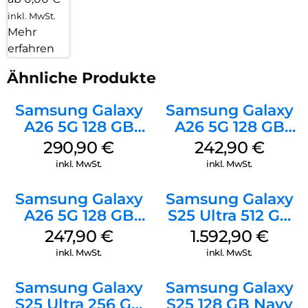
inkl. MwSt.
Mehr
erfahren
Ähnliche Produkte
Samsung Galaxy
Samsung Galaxy
A26 5G 128 GB
A26 5G 128 GB
White
Mint
290,90
€
242,90
€
inkl. MwSt.
inkl. MwSt.
Samsung Galaxy
Samsung Galaxy
A26 5G 128 GB
S25 Ultra 512 GB
Black
Titanium
247,90
€
1.592,90
€
Silverblue
inkl. MwSt.
inkl. MwSt.
Samsung Galaxy
Samsung Galaxy
S25 Ultra 256 GB
S25 128 GB Navy