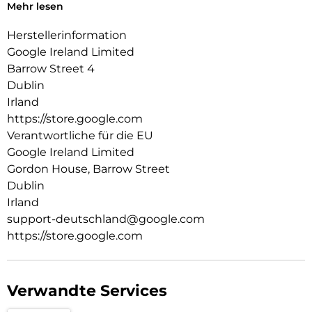
durch die Nutzung bestimmter Funktionen verringert. Die
Mehr lesen
tatsächliche Akkulaufzeit ist möglicherweise kürzer. Mit der
Zeit verwaltet die Pixel-Software die Akkuleistung, um die
Herstellerinformation
Akkugesundheit mit zunehmendem Alter des Akkus zu
Google Ireland Limited
erhalten. Unter g.co/pixel/battery tests und
Barrow Street 4
g.co/pixel/batteryhealth findest du weitere Informationen.
Dublin
Irland
https://store.google.com
Verantwortliche für die EU
Google Ireland Limited
Gordon House, Barrow Street
Dublin
Irland
support-deutschland@google.com
https://store.google.com
Verwandte Services