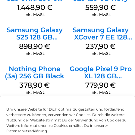
Titanium
1.448,90
€
559,90
€
Silverblue
inkl. MwSt.
inkl. MwSt.
Samsung Galaxy
Samsung Galaxy
S25 128 GB
XCover 7 EE 128
Icyblue
GB Black
898,90
€
237,90
€
inkl. MwSt.
inkl. MwSt.
Nothing Phone
Google Pixel 9 Pro
(3a) 256 GB Black
XL 128 GB
Obsidian
378,90
€
779,90
€
inkl. MwSt.
inkl. MwSt.
Um unsere Website für Dich optimal zu gestalten und fortlaufend
verbessern zu können, verwenden wir Cookies. Durch die weitere
Nutzung der Website stimmst Du der Verwendung von Cookies zu.
Impressum
Weitere Informationen zu Cookies erhältst Du in unserer
Datenschutzerklärung.