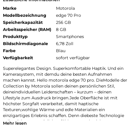
Marke
Motorola
Modellbezeichnung
edge 70 Pro
Speicherkapazität
256 GB
Arbeitsspeicher (RAM)
8 GB
Produkttyp
Smartphones
Bildschirmdiagonale
6,78 Zoll
Farbe
Blau
Verfügbarkeit
sofort verfügbar
Superelegantes Design. Superkomfortable Haptik. Und ein
Kamerasystem, mit demdu deine besten Aufnahmen
machen kannst. Hello motorola edge 70 pro. DieModelle der
Collection by Motorola sollen deinen persönlichen Stil,
deineindividuellen Leidenschaften – kurzum – deinen
Lifestyle zum Ausdruck bringen.Jede Oberfläche ist mit
höchster Sorgfalt verarbeitet, damit haptische
Texturen,wohlige Wärme und edle Materialien ein
einzigartiges Erlebnis schaffen. Denn diebeste Technologie
sollte sich ganz natürlich anfühlen – gerade nicht
Mehr lesen
wieTechnologie. Sie sollte sich wie ein Teil von dir anfühlen.