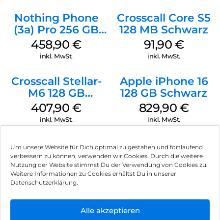
Nothing Phone
Crosscall Core S5
(3a) Pro 256 GB
128 MB Schwarz
Grey
458,90
€
91,90
€
inkl. MwSt.
inkl. MwSt.
Crosscall Stellar-
Apple iPhone 16
M6 128 GB
128 GB Schwarz
Schwarz
407,90
€
829,90
€
inkl. MwSt.
inkl. MwSt.
Um unsere Website für Dich optimal zu gestalten und fortlaufend
verbessern zu können, verwenden wir Cookies. Durch die weitere
Nutzung der Website stimmst Du der Verwendung von Cookies zu.
Impressum
Weitere Informationen zu Cookies erhältst Du in unserer
Datenschutzerklärung.
AGB
Datenschutz
Alle akzeptieren