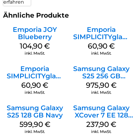
erfahren
Ähnliche Produkte
Emporia JOY
Emporia
Blueberry
SIMPLICITYglam
Weiss
104,90
€
60,90
€
inkl. MwSt.
inkl. MwSt.
Emporia
Samsung Galaxy
SIMPLICITYglam
S25 256 GB
Schwarz
Icyblue
60,90
€
975,90
€
inkl. MwSt.
inkl. MwSt.
Samsung Galaxy
Samsung Galaxy
S25 128 GB Navy
XCover 7 EE 128
GB Black
599,90
€
237,90
€
inkl. MwSt.
inkl. MwSt.