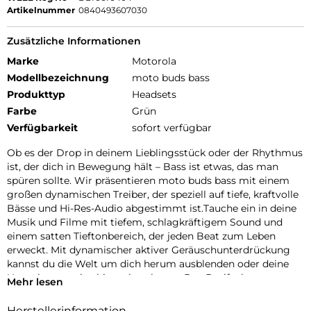
Artikelnummer
0840493607030
Zusätzliche Informationen
Marke
Motorola
Modellbezeichnung
moto buds bass
Produkttyp
Headsets
Farbe
Grün
Verfügbarkeit
sofort verfügbar
Ob es der Drop in deinem Lieblingsstück oder der Rhythmus
ist, der dich in Bewegung hält – Bass ist etwas, das man
spüren sollte. Wir präsentieren moto buds bass mit einem
großen dynamischen Treiber, der speziell auf tiefe, kraftvolle
Bässe und Hi-Res-Audio abgestimmt ist.Tauche ein in deine
Musik und Filme mit tiefem, schlagkräftigem Sound und
einem satten Tieftonbereich, der jeden Beat zum Leben
erweckt. Mit dynamischer aktiver Geräuschunterdrückung
kannst du die Welt um dich herum ausblenden oder deine
Umgebung weiterhin wahrnehmen. Das Dreifach-
Mehr lesen
Mikrofonsystem an jedem Earbud sorgt für klare
Sprachanrufe. Und mit der Moto Buds-App kannst du dein
Herstellerinformation