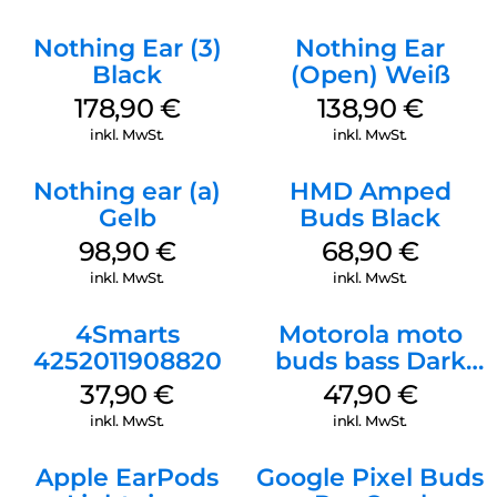
Nothing Ear (3)
Nothing Ear
Black
(Open) Weiß
178,90
€
138,90
€
inkl. MwSt.
inkl. MwSt.
Nothing ear (a)
HMD Amped
Gelb
Buds Black
98,90
€
68,90
€
inkl. MwSt.
inkl. MwSt.
4Smarts
Motorola moto
4252011908820
buds bass Dark
Shadow
37,90
€
47,90
€
inkl. MwSt.
inkl. MwSt.
Apple EarPods
Google Pixel Buds