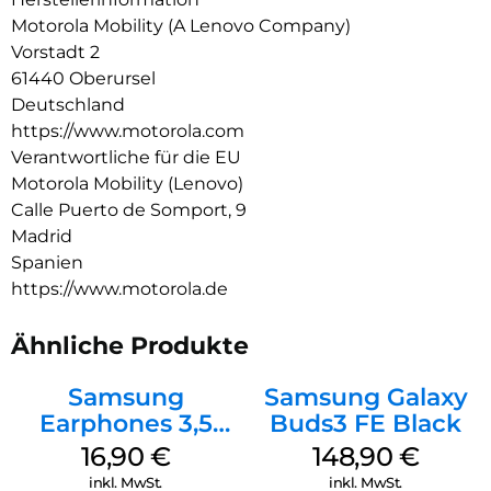
Hörerlebnis ganz einfach personalisieren und steuern. All das
Motorola Mobility (A Lenovo Company)
und dazu noch jede Menge Spielzeit, Schnellladen und ein
Vorstadt 2
wasserabweisendes Design. Fühle, wie der Beat zum Leben
61440 Oberursel
erwacht mit moto buds bass.
Deutschland
https://www.motorola.com
Verantwortliche für die EU
Motorola Mobility (Lenovo)
Calle Puerto de Somport, 9
Madrid
Spanien
https://www.motorola.de
Ähnliche Produkte
Samsung
Samsung Galaxy
Earphones 3,5
Buds3 FE Black
mm Schwarz
16,90
€
148,90
€
inkl. MwSt.
inkl. MwSt.