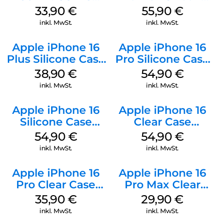
Kabel Weiß
Case MagSafe
33,90
€
55,90
€
Stone Gray
inkl. MwSt.
inkl. MwSt.
Apple iPhone 16
Apple iPhone 16
Plus Silicone Case
Pro Silicone Case
MagSafe Denim
MagSafe Black
38,90
€
54,90
€
inkl. MwSt.
inkl. MwSt.
Apple iPhone 16
Apple iPhone 16
Silicone Case
Clear Case
MagSafe Lake
MagSafe
54,90
€
54,90
€
Green
Transparent
inkl. MwSt.
inkl. MwSt.
Apple iPhone 16
Apple iPhone 16
Pro Clear Case
Pro Max Clear
MagSafe
Case MagSafe
35,90
€
29,90
€
Transparent
Transparent
inkl. MwSt.
inkl. MwSt.