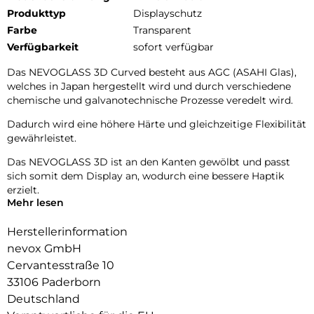
Produkttyp
Displayschutz
Farbe
Transparent
Verfügbarkeit
sofort verfügbar
Das NEVOGLASS 3D Curved besteht aus AGC (ASAHI Glas),
welches in Japan hergestellt wird und durch verschiedene
chemische und galvanotechnische Prozesse veredelt wird.
Dadurch wird eine höhere Härte und gleichzeitige Flexibilität
gewährleistet.
Das NEVOGLASS 3D ist an den Kanten gewölbt und passt
sich somit dem Display an, wodurch eine bessere Haptik
erzielt.
Mehr lesen
Durch die Umformungen wird das komplette Display
zuverlässig geschützt.
Herstellerinformation
nevox GmbH
Cervantesstraße 10
33106 Paderborn
Deutschland