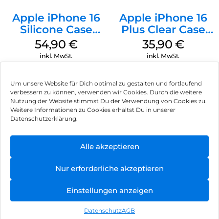
Apple iPhone 16
Apple iPhone 16
Silicone Case
Plus Clear Case
MagSafe Black
MagSafe
54,90
€
35,90
€
Transparent
inkl. MwSt.
inkl. MwSt.
Um unsere Website für Dich optimal zu gestalten und fortlaufend
verbessern zu können, verwenden wir Cookies. Durch die weitere
Nutzung der Website stimmst Du der Verwendung von Cookies zu.
Impressum
Weitere Informationen zu Cookies erhältst Du in unserer
Datenschutzerklärung.
AGB
Datenschutz
Alle akzeptieren
Vertrag widerrufen
Nur erforderliche akzeptieren
Hinweis zur Batterieentsorgung
Einstellungen anzeigen
Newsletter
Datenschutz
AGB
©
2026
, Brodos AG – All Rights Reserved.