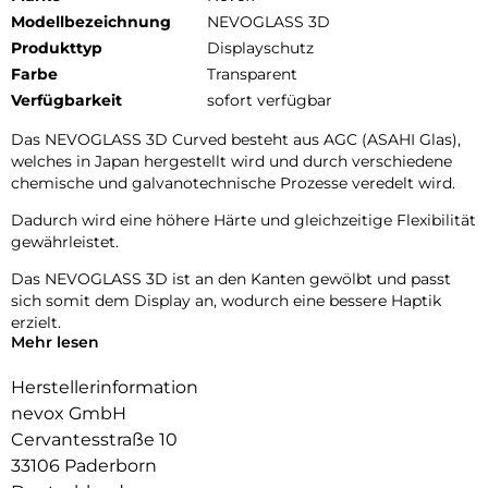
Modellbezeichnung
NEVOGLASS 3D
Produkttyp
Displayschutz
Farbe
Transparent
Verfügbarkeit
sofort verfügbar
Das NEVOGLASS 3D Curved besteht aus AGC (ASAHI Glas),
welches in Japan hergestellt wird und durch verschiedene
chemische und galvanotechnische Prozesse veredelt wird.
Dadurch wird eine höhere Härte und gleichzeitige Flexibilität
gewährleistet.
Das NEVOGLASS 3D ist an den Kanten gewölbt und passt
sich somit dem Display an, wodurch eine bessere Haptik
erzielt.
Mehr lesen
Durch die Umformungen wird das komplette Display
zuverlässig geschützt.
Herstellerinformation
nevox GmbH
Glasdicke – 0.33mm
Cervantesstraße 10
Eckenradius – 2.5D
Material Art Crystal Klar
33106 Paderborn