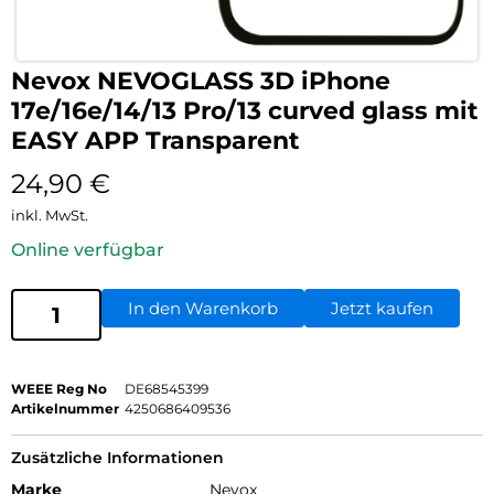
Nevox NEVOGLASS 3D iPhone
17e/16e/14/13 Pro/13 curved glass mit
EASY APP Transparent
24,90
€
inkl. MwSt.
Online verfügbar
In den Warenkorb
Jetzt kaufen
WEEE Reg No
DE68545399
Artikelnummer
4250686409536
Zusätzliche Informationen
Marke
Nevox