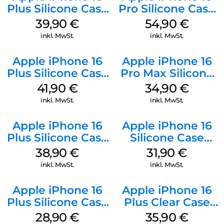
Plus Silicone Case
Pro Silicone Case
MagSafe Plum
MagSafe Black
39,90
€
54,90
€
inkl. MwSt.
inkl. MwSt.
Apple iPhone 16
Apple iPhone 16
Plus Silicone Case
Pro Max Silicone
MagSafe Stone
Case MagSafe
41,90
€
34,90
€
Gray
Denim
inkl. MwSt.
inkl. MwSt.
Apple iPhone 16
Apple iPhone 16
Plus Silicone Case
Silicone Case
MagSafe Denim
MagSafe Fuchsia
38,90
€
31,90
€
inkl. MwSt.
inkl. MwSt.
Apple iPhone 16
Apple iPhone 16
Plus Silicone Case
Plus Clear Case
MagSafe Black
MagSafe
28,90
€
35,90
€