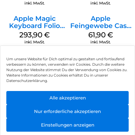
Transparent
inkl. MwSt.
inkl. MwSt.
Apple Magic
Apple
Keyboard Folio
Feingewebe Case
iPad 10.9″ (10.Gen.)
iPhone 15 Pro
293,90
€
61,90
€
Weiß
MagSafe Schwarz
inkl. MwSt.
inkl. MwSt.
Um unsere Website für Dich optimal zu gestalten und fortlaufend
verbessern zu können, verwenden wir Cookies. Durch die weitere
Nutzung der Website stimmst Du der Verwendung von Cookies zu.
Impressum
Weitere Informationen zu Cookies erhältst Du in unserer
Datenschutzerklärung.
AGB
Datenschutz
Alle akzeptieren
Vertrag widerrufen
Nur erforderliche akzeptieren
Hinweis zur Batterieentsorgung
Einstellungen anzeigen
Newsletter