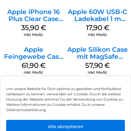
Apple iPhone 16
Apple 60W USB-C
Plus Clear Case
Ladekabel 1 m
MagSafe
Weiß
35,90
€
17,90
€
Transparent
inkl. MwSt.
inkl. MwSt.
Apple
Apple Silikon Case
Feingewebe Case
mit MagSafe
iPhone 15 Pro
iPhone 14 Pro
61,90
€
57,90
€
MagSafe Schwarz
(PRODUCT)RED
inkl. MwSt.
inkl. MwSt.
Um unsere Website für Dich optimal zu gestalten und fortlaufend
verbessern zu können, verwenden wir Cookies. Durch die weitere
Nutzung der Website stimmst Du der Verwendung von Cookies zu.
Impressum
Weitere Informationen zu Cookies erhältst Du in unserer
Datenschutzerklärung.
AGB
Datenschutz
Alle akzeptieren