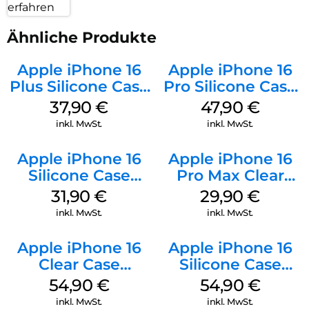
erfahren
Ähnliche Produkte
Apple iPhone 16
Apple iPhone 16
Plus Silicone Case
Pro Silicone Case
MagSafe Lake
MagSafe Denim
37,90
€
47,90
€
Green
inkl. MwSt.
inkl. MwSt.
Apple iPhone 16
Apple iPhone 16
Silicone Case
Pro Max Clear
MagSafe Fuchsia
Case MagSafe
31,90
€
29,90
€
Transparent
inkl. MwSt.
inkl. MwSt.
Apple iPhone 16
Apple iPhone 16
Clear Case
Silicone Case
MagSafe
MagSafe Lake
54,90
€
54,90
€
Transparent
Green
inkl. MwSt.
inkl. MwSt.