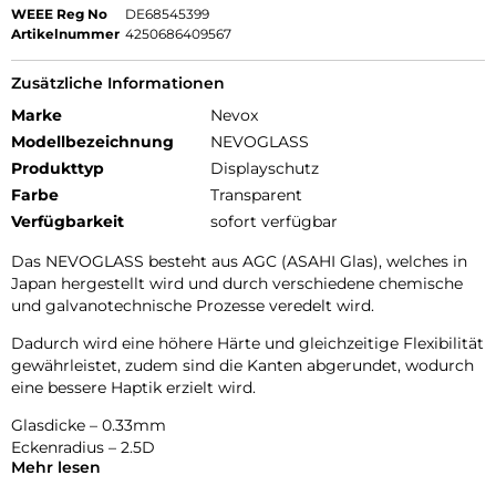
WEEE Reg No
DE68545399
Artikelnummer
4250686409567
Zusätzliche Informationen
Marke
Nevox
Modellbezeichnung
NEVOGLASS
Produkttyp
Displayschutz
Farbe
Transparent
Verfügbarkeit
sofort verfügbar
Das NEVOGLASS besteht aus AGC (ASAHI Glas), welches in
Japan hergestellt wird und durch verschiedene chemische
und galvanotechnische Prozesse veredelt wird.
Dadurch wird eine höhere Härte und gleichzeitige Flexibilität
gewährleistet, zudem sind die Kanten abgerundet, wodurch
eine bessere Haptik erzielt wird.
Glasdicke – 0.33mm
Eckenradius – 2.5D
Mehr lesen
Material Art Crystal Klar