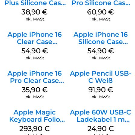
Plus Silicone Case
Pro Silicone Case
MagSafe Denim
MagSafe Stone
38,90
€
60,90
€
Gray
inkl. MwSt.
inkl. MwSt.
Apple iPhone 16
Apple iPhone 16
Clear Case
Silicone Case
MagSafe
MagSafe Black
54,90
€
54,90
€
Transparent
inkl. MwSt.
inkl. MwSt.
Apple iPhone 16
Apple Pencil USB-
Pro Clear Case
C Weiß
MagSafe
35,90
€
91,90
€
Transparent
inkl. MwSt.
inkl. MwSt.
Apple Magic
Apple 60W USB-C
Keyboard Folio
Ladekabel 1 m
iPad 10.9″ (10.Gen.)
Weiß
293,90
€
24,90
€
Weiß