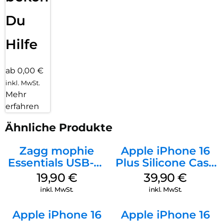
Du
Hilfe
ab 0,00 €
inkl. MwSt.
Mehr
erfahren
Ähnliche Produkte
Zagg mophie
Apple iPhone 16
Essentials USB-C-
Plus Silicone Case
20W Charger PD
MagSafe Plum
19,90
€
39,90
€
Weiß
inkl. MwSt.
inkl. MwSt.
Apple iPhone 16
Apple iPhone 16