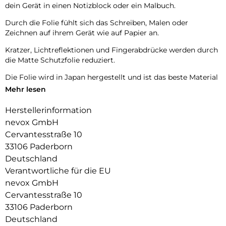
dein Gerät in einen Notizblock oder ein Malbuch.
Durch die Folie fühlt sich das Schreiben, Malen oder
Zeichnen auf ihrem Gerät wie auf Papier an.
Kratzer, Lichtreflektionen und Fingerabdrücke werden durch
die Matte Schutzfolie reduziert.
Die Folie wird in Japan hergestellt und ist das beste Material
welches man verwenden kann.
Mehr lesen
Kompatibel zu folgenden Modellen:
Herstellerinformation
iPad Air 13″ M3 (2025)
nevox GmbH
iPad Air 13″ M2 (2024)
Cervantesstraße 10
Das Set besteht aus:
33106 Paderborn
2x PAPERTouch Schutzfolie
Deutschland
2x Reinigungs- und Montageset (2x Baumwolltuch, 2x
Verantwortliche für die EU
Reinigungstücher, 2x Positionierungssticker, 2x Staubsticker
nevox GmbH
Cervantesstraße 10
33106 Paderborn
Deutschland