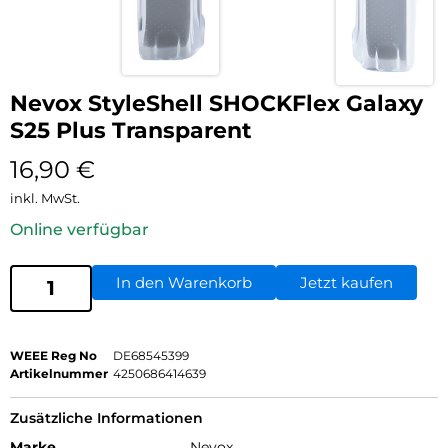
Nevox StyleShell SHOCKFlex Galaxy
S25 Plus Transparent
16,90
€
inkl. MwSt.
Online verfügbar
In den Warenkorb
Jetzt kaufen
WEEE Reg No
DE68545399
Artikelnummer
4250686414639
Zusätzliche Informationen
Marke
Nevox