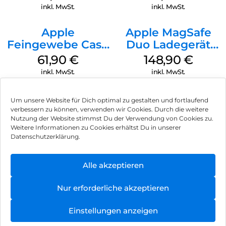
Transparent
inkl. MwSt.
inkl. MwSt.
Apple
Apple MagSafe
Feingewebe Case
Duo Ladegerät
iPhone 15 Pro
Weiß
61,90
€
148,90
€
MagSafe Schwarz
inkl. MwSt.
inkl. MwSt.
Um unsere Website für Dich optimal zu gestalten und fortlaufend
verbessern zu können, verwenden wir Cookies. Durch die weitere
Nutzung der Website stimmst Du der Verwendung von Cookies zu.
Impressum
Weitere Informationen zu Cookies erhältst Du in unserer
Datenschutzerklärung.
AGB
Datenschutz
Alle akzeptieren
Vertrag widerrufen
Nur erforderliche akzeptieren
Hinweis zur Batterieentsorgung
Einstellungen anzeigen
Newsletter