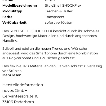
Modellbezeichnung
StyleShell SHOCKFlex
Produkttyp
Taschen & Hüllen
Farbe
Transparent
Verfügbarkeit
sofort verfügbar
Das STYLESHELL SHOCKFLEX besticht durch ihr schmales
Design, hochwertige Materialien und durch angenehmes
Handling.
Stilvoll und edel an die neuen Trends und Wünsche
angepasst, wird das Smartphone durch eine Kombination
aus Polycarbonat und TPU sicher geschützt.
Das flexible TPU Material an den Flanken schützt zuverlässig
vor Stürzen.
Mehr lesen
Das Display ist durch die seitlichen Flanken geschützt.
Herstellerinformation
Durch das verwendete Material ist diese komplett
nevox GmbH
Transparent und bringt jegliche Farbe des Smartphones,
Cervantesstraße 10
passend zur Geltung.
33106 Paderborn
Die Anschlüsse, Knöpfe und Kamera bleiben voll zugänglich.