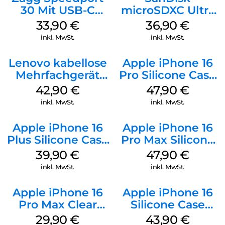
30 Mit USB-C
microSDXC Ultra
Kabel Weiß
128 GB + Adapter
33,90
€
36,90
€
Mobile
inkl. MwSt.
inkl. MwSt.
Lenovo kabellose
Apple iPhone 16
Mehrfachgerät
Pro Silicone Case
Luna Grey
MagSafe Denim
42,90
€
47,90
€
inkl. MwSt.
inkl. MwSt.
Apple iPhone 16
Apple iPhone 16
Plus Silicone Case
Pro Max Silicone
MagSafe Plum
Case MagSafe
39,90
€
47,90
€
Black
inkl. MwSt.
inkl. MwSt.
Apple iPhone 16
Apple iPhone 16
Pro Max Clear
Silicone Case
Case MagSafe
MagSafe Plum
29,90
€
43,90
€