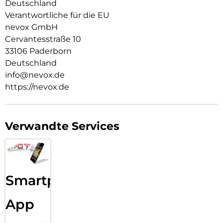
Deutschland
Hochwertiges Schmutzabweisendes Material und
Verantwortliche für die EU
Schockproof durch eingearbeitete Luftpolster in den Ecken.
nevox GmbH
Cervantesstraße 10
33106 Paderborn
Deutschland
info@nevox.de
https://nevox.de
Verwandte Services
Smartphone
App