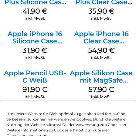
Plus Silicone Case
Plus Clear Case
MagSafe Stone
MagSafe
41,90
€
35,90
€
Gray
Transparent
inkl. MwSt.
inkl. MwSt.
Apple iPhone 16
Apple iPhone 16
Silicone Case
Clear Case
MagSafe Fuchsia
MagSafe
31,90
€
54,90
€
Transparent
inkl. MwSt.
inkl. MwSt.
Apple Pencil USB-
Apple Silikon Case
C Weiß
mit MagSafe
iPhone 14 Pro
91,90
€
57,90
€
(PRODUCT)RED
inkl. MwSt.
inkl. MwSt.
Um unsere Website für Dich optimal zu gestalten und fortlaufend
verbessern zu können, verwenden wir Cookies. Durch die weitere
Nutzung der Website stimmst Du der Verwendung von Cookies zu.
Impressum
Weitere Informationen zu Cookies erhältst Du in unserer
Datenschutzerklärung.