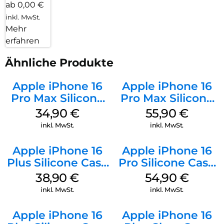
ab 0,00 €
inkl. MwSt.
Mehr
erfahren
Ähnliche Produkte
Apple iPhone 16
Apple iPhone 16
Pro Max Silicone
Pro Max Silicone
Case MagSafe
Case MagSafe
34,90
€
55,90
€
Denim
Stone Gray
inkl. MwSt.
inkl. MwSt.
Apple iPhone 16
Apple iPhone 16
Plus Silicone Case
Pro Silicone Case
MagSafe Denim
MagSafe Black
38,90
€
54,90
€
inkl. MwSt.
inkl. MwSt.
Apple iPhone 16
Apple iPhone 16