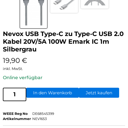
Nevox USB Type-C zu Type-C USB 2.0
Kabel 20V/5A 100W Emark IC 1m
Silbergrau
19,90
€
inkl. MwSt.
Online verfügbar
In den Warenkorb
Jetzt kaufen
WEEE Reg No
DE68545399
Artikelnummer
NEV1653