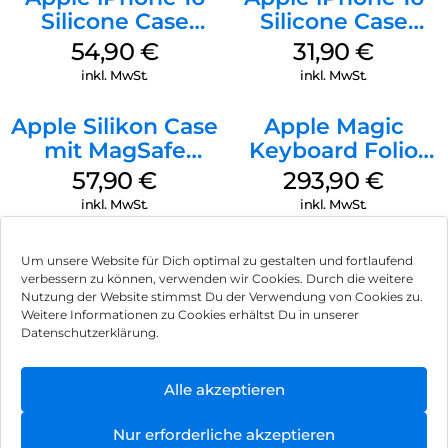
Silicone Case
Silicone Case
MagSafe Lake
MagSafe Fuchsia
54,90
€
31,90
€
Green
inkl. MwSt.
inkl. MwSt.
Apple Silikon Case
Apple Magic
mit MagSafe
Keyboard Folio
iPhone 14 Pro
iPad 10.9″ (10.Gen.)
57,90
€
293,90
€
(PRODUCT)RED
Weiß
inkl. MwSt.
inkl. MwSt.
Um unsere Website für Dich optimal zu gestalten und fortlaufend
verbessern zu können, verwenden wir Cookies. Durch die weitere
Nutzung der Website stimmst Du der Verwendung von Cookies zu.
Impressum
Weitere Informationen zu Cookies erhältst Du in unserer
Datenschutzerklärung.
AGB
Datenschutz
Alle akzeptieren
Vertrag widerrufen
Nur erforderliche akzeptieren