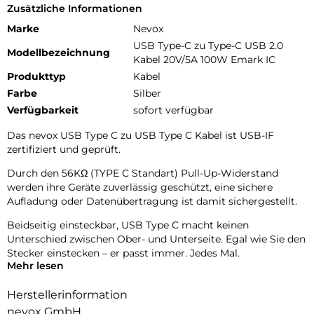
Zusätzliche Informationen
Marke
Nevox
USB Type-C zu Type-C USB 2.0
Modellbezeichnung
Kabel 20V/5A 100W Emark IC
Produkttyp
Kabel
Farbe
Silber
Verfügbarkeit
sofort verfügbar
Das nevox USB Type C zu USB Type C Kabel ist USB-IF
zertifiziert und geprüft.
Durch den 56KΩ (TYPE C Standart) Pull-Up-Widerstand
werden ihre Geräte zuverlässig geschützt, eine sichere
Aufladung oder Datenübertragung ist damit sichergestellt.
Beidseitig einsteckbar, USB Type C macht keinen
Unterschied zwischen Ober- und Unterseite. Egal wie Sie den
Stecker einstecken – er passt immer. Jedes Mal.
Mehr lesen
Der Type C Stecker ist nach der neuesten Technologie aus
einem Stück gefertigt. Somit hat dieser keine Faltkanten
Herstellerinformation
und ist damit langlebiger und robuster.
nevox GmbH