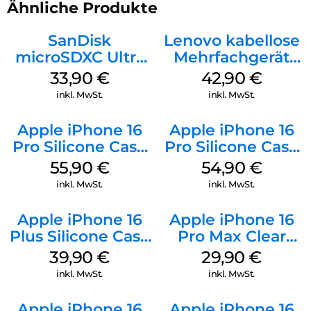
Ähnliche Produkte
SanDisk
Lenovo kabellose
microSDXC Ultra
Mehrfachgerät
128 GB + Adapter
Luna Grey
33,90
€
42,90
€
Mobile
inkl. MwSt.
inkl. MwSt.
Apple iPhone 16
Apple iPhone 16
Pro Silicone Case
Pro Silicone Case
MagSafe Stone
MagSafe Black
55,90
€
54,90
€
Gray
inkl. MwSt.
inkl. MwSt.
Apple iPhone 16
Apple iPhone 16
Plus Silicone Case
Pro Max Clear
MagSafe Plum
Case MagSafe
39,90
€
29,90
€
Transparent
inkl. MwSt.
inkl. MwSt.
Apple iPhone 16
Apple iPhone 16