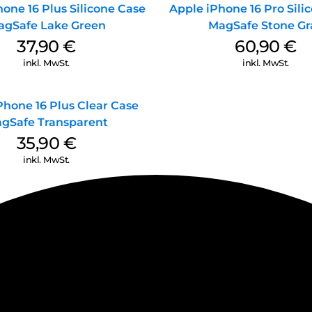
one 16 Plus Silicone Case
Apple iPhone 16 Pro Sili
agSafe Lake Green
MagSafe Stone Gr
37,90
€
60,90
€
inkl. MwSt.
inkl. MwSt.
Phone 16 Plus Clear Case
gSafe Transparent
35,90
€
inkl. MwSt.