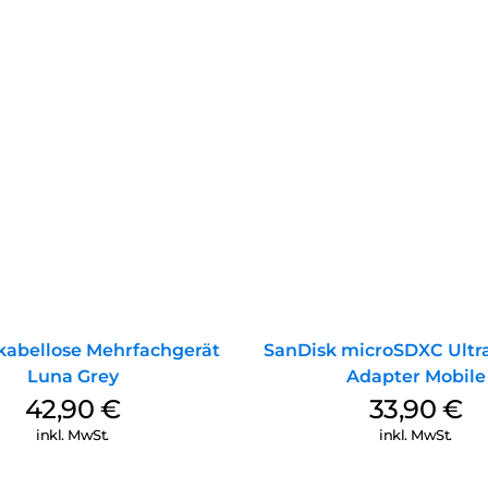
kabellose Mehrfachgerät
SanDisk microSDXC Ultra
Luna Grey
Adapter Mobile
42,90
€
33,90
€
inkl. MwSt.
inkl. MwSt.