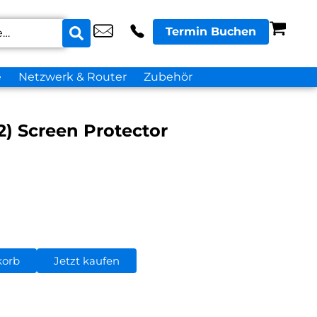
Termin Buchen
e
Netzwerk & Router
Zubehör
) Screen Protector
korb
Jetzt kaufen