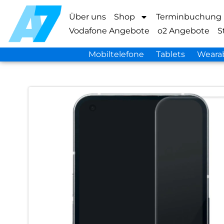
Über uns
Shop
Terminbuchung
Vodafone Angebote
o2 Angebote
S
Mobiltelefone
Tablets
Weara