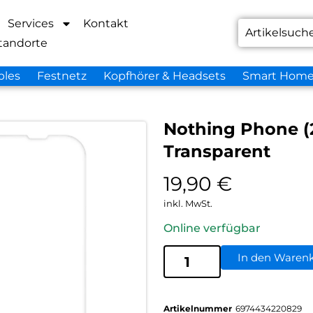
Services
Kontakt
tandorte
bles
Festnetz
Kopfhörer & Headsets
Smart Hom
Nothing Phone (2
Transparent
19,90
€
inkl. MwSt.
Online verfügbar
In den Waren
Artikelnummer
6974434220829