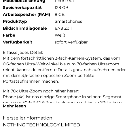
Modellbezeichnung
Phone 4a
Speicherkapazität
128 GB
Arbeitsspeicher (RAM)
8 GB
Produkttyp
Smartphones
Bildschirmdiagonale
6,78 Zoll
Farbe
Weiß
Verfügbarkeit
sofort verfügbar
Erfasse jedes Detail:
Mit dem fortschrittlichen 3-fach-Kamera-System, das vom
0,6-fachen Ultra-Weitwinkel bis zum 70-fachen Ultrazoom
reicht, kannst du entfernte Details ganz nah aufnehmen oder
mit dem 3,5-fachen optischen Zoom perfekte
Porträtaufnahmen machen.
Mit 70x Ultra-Zoom noch näher heran:
Phone (4a) ist das einzige Smartphone in seinem Segment
mit einer 50-MP-OIS-Periskopkamera mit bis zu 70-fachem
Mehr lesen
Ultra-Zoom. Entwickelt, um Details in jeder Entfernung
einzufangen.
Herstellerinformation
Tetraprismen-Periskop-Zoom:
NOTHING TECHNOLOGY LIMITED