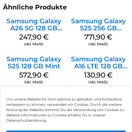
Zu den unterstützten Apps gehören Uber, Google Calendar,
Ähnliche Produkte
Zomato, Just Eat und Google Maps, weitere Integrationen
folgen.
Samsung Galaxy
Samsung Galaxy
Mehr Licht. Mehr Kontrolle.:
A26 5G 128 GB
S25 256 GB
Die Glyph Bar besteht aus 63 präzisen Mini-LEDs und ist bis
Black
Icyblue
247,90
€
771,90
€
zu 40 % heller.
inkl. MwSt.
inkl. MwSt.
Transparentes Design:
Design-Evolution:
Samsung Galaxy
Samsung Galaxy
Das Phone (4a) basiert auf Transparenz und verbindet
S25 128 GB Mint
A16 LTE 128 GB
menschliche Wärme mit präziser Ingenieurskunst.
Aluminiumdetails und organische Kurven liegen unter einer
Black
572,90
€
130,90
€
Glasrückseite und sorgen für ein hochwertiges Finish.
inkl. MwSt.
inkl. MwSt.
Mach Platz für mehr Farbe:
Das Phone (4a) ist in den Farben Schwarz, Weiß sowie einer
Crosscall Core S5
Google Pixel 9 Pro
neuen getönten Glasvariante erhältlich, die ein markantes
Um unsere Website für Dich optimal zu gestalten und fortlaufend
128 MB Schwarz
XL 128 GB
verbessern zu können, verwenden wir Cookies. Durch die weitere
Blau und Pink sichtbar macht. Für mehr Persönlichkeit und
Obsidian
Nutzung der Website stimmst Du der Verwendung von Cookies zu.
Freude im Alltag.
91,90
€
779,90
€
Weitere Informationen zu Cookies erhältst Du in unserer
inkl. MwSt.
inkl. MwSt.
Datenschutzerklärung.
Langlebig konstruiert:
Bereit für die kleinen Überraschungen des Alltags.