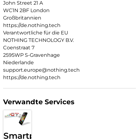
Die Periskopkamera von Phone (4a) nutzt ein
John Street 21 A
fortschrittliches Tetraprismensystem und liefert einen 3,5-
WC1N 2BF London
fachen optischen Zoom ohne Lichtverlust.
Großbritannien
Hellere Aufnahmen dank großem Sensor:
https://de.nothing.tech
Eine 50-MP-OIS-Hauptkamera mit einem der größten
Verantwortliche für die EU
Sensoren des Marktsegments erfasst 64 % mehr Licht und
NOTHING TECHNOLOGY B.V.
sorgt so für klarere Details und sauberere Aufnahmen,
Coenstraat 7
besonders bei Nacht.
2595WP S-Gravenhage
Keine Selfie-Sticks mehr:
Niederlande
Die 32-MP-Ultra-Weitwinkel-Frontkamera wurde entwickelt,
support.europe@nothing.tech
um größere Gruppen mühelos einzufangen. Das neue 89°-
https://de.nothing.tech
Weitwinkelobjektiv bietet einen 10 % größeren
Aufnahmebereich als das Phone (3a) Pro.
Kameraübersicht:
50 MP OIS Hauptkamera mit großem 1/1,57″-Sensor
Verwandte Services
50 MP OIS Periskopkamera
120° Sony Ultra-Weitwinkelkamera
32 MP Frontkamera
Smartphone