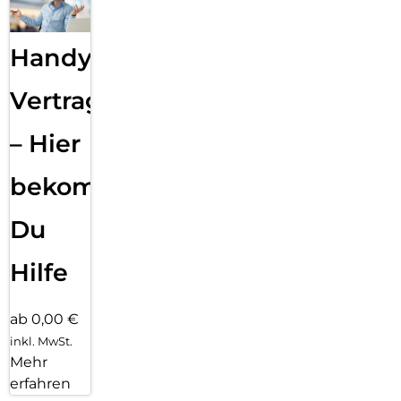
Sind wir live?:
Inspiriert von klassischen Filmkameras leuchtet beim Filmen
mit dem Phone (4a) ein individuelles rotes Aufnahmelicht
Handy
auf, damit du immer weißt, wann die Aufnahme läuft.
Vertragsabwicklung
Glyph-Interface:
Die brandneue Glyph Bar:
– Hier
Leg deinen Bildschirm weg und reduziere Ablenkungen. Mit
der Glyph Bar erkennst du dank Lichtmustern und Tönen auf
bekommst
einen Blick, was auf deinem Smartphone passiert.
Essential Notifications:
Du
Signale, die nur du verstehst. Weise bestimmten Kontakten
oder Stichwörtern in Essential Notifications eigene
Lichtmuster zu, damit wichtige Benachrichtigungen
Hilfe
hervorgehoben werden. Klar für dich. Leise für alle anderen.
Glyph Bar Fortschrittsanzeige:
ab 0,00 €
Fortschrittsbasierte Benachrichtigungen erscheinen jetzt
inkl. MwSt.
auf der Glyph Bar, synchronisiert mit deinem Bildschirm.
Mehr
Verfolge Fahrten, Lieferungen und Timer mit intuitiven
erfahren
Lichtern und Bewegungshinweisen auf einen Blick.