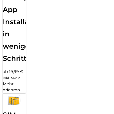
Bildverarbeitung auf neuem Niveau:
App
Lebensechte Details:
Das Phone (4a) nutzt TrueLens Engine 4 kombiniert mit
fortschrittlicher Multi-Frame-RAW-Verarbeitung und 12-
Installation
stufige-KI-Segmentierung für Ultra XDR-Fotos,
Bewegungsfotos, Porträts und lebensechte Details.
in
Ultra XDR-Foto:
Erfasse 13 RAW-Frames mit unterschiedlichen Belichtungen
wenigen
und kombiniere sie zu realitätsnahen Details. Die Helligkeit
jedes Pixels wird auf dem Bildschirm bis zu 12 Mal verstärkt.
Schritten
Bereit zum Teilen auf Instagram.
Ultra XDR–Fotos in Bewegung:
Tippe auf den Auslöser und halte bis zu 3 Sekunden Sound,
ab 19,99 €
Farbe und Bewegung in einem Foto fest. Zusätzlich nimmt
inkl. MwSt.
Phone (4a) rund 90 Bilder auf, aus denen du auswählen
Mehr
kannst.
erfahren
Filme in 4K:
Nimm ultra-detaillierte 4K-Videos und Ultra-XDR-Full-HD-
Aufnahmen in außergewöhnlicher Qualität auf, bei allen
Lichtverhältnissen.