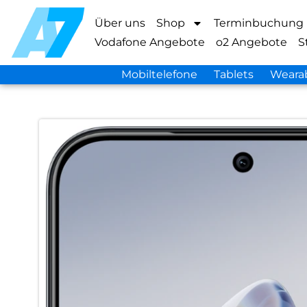
Über uns
Shop
Terminbuchung
Vodafone Angebote
o2 Angebote
S
Mobiltelefone
Tablets
Weara