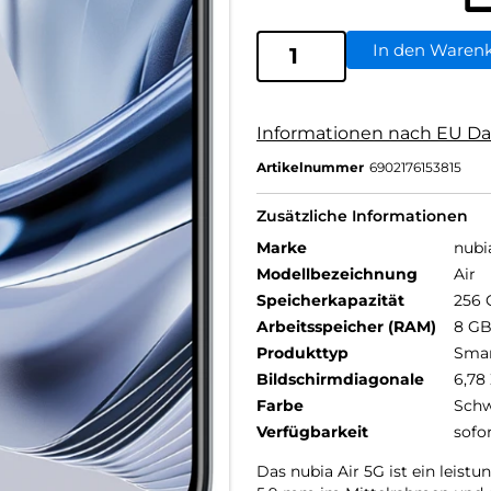
In den Waren
Informationen nach EU Da
Artikelnummer
6902176153815
Zusätzliche Informationen
Marke
nubi
Modellbezeichnung
Air
Speicherkapazität
256 
Arbeitsspeicher (RAM)
8 G
Produkttyp
Sma
Bildschirmdiagonale
6,78 
Farbe
Schw
Verfügbarkeit
sofo
Das nubia Air 5G ist ein leis