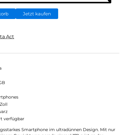
korb
Jetzt kaufen
ta Act
a
GB
B
rtphones
Zoll
arz
rt verfügbar
tungsstarkes Smartphone im ultradünnen Design. Mit nur