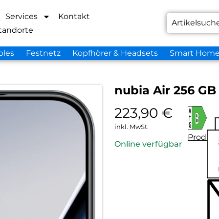
Services
Kontakt
tandorte
bles
Festnetz
Kopfhörer & Headsets
Smart Hom
nubia Air 256 GB
223,90
€
inkl. MwSt.
Produkt
Online verfügbar