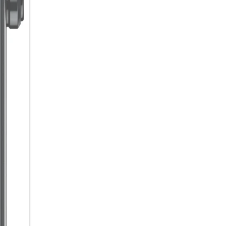
für flüssiges Gaming, reaktion
Mit bis zu 20 GB RAM (8 GB +
ohne Verzögerungen. Der 256 G
Fotos und Videos.
Der 5000 mAh Akku liefert Ene
im Handumdrehen wieder aufg