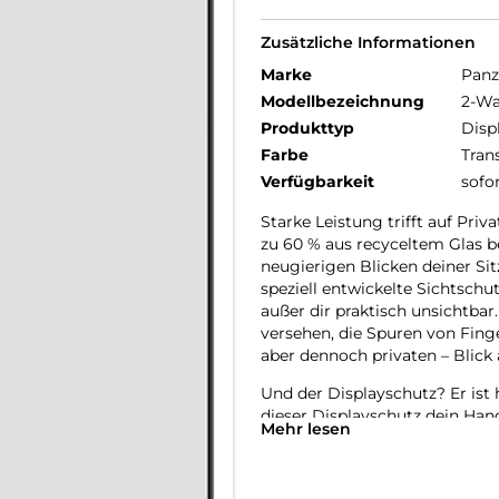
Zusätzliche Informationen
Marke
Panz
Modellbezeichnung
2-Wa
Produkttyp
Disp
Farbe
Tran
Verfügbarkeit
sofo
Starke Leistung trifft auf Pri
zu 60 % aus recyceltem Glas b
neugierigen Blicken deiner Si
speziell entwickelte Sichtschut
außer dir praktisch unsichtbar
versehen, die Spuren von Fing
aber dennoch privaten – Blick 
Und der Displayschutz? Er ist 
dieser Displayschutz dein Han
Mehr lesen
anderen Gefahren des Alltags.
verlängert die Lebensdauer de
produziert werden müssen. Dies