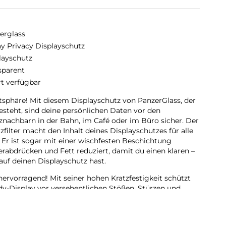
erglass
y Privacy Displayschutz
layschutz
sparent
rt verfügbar
vatsphäre! Mit diesem Displayschutz von PanzerGlass, der
esteht, sind deine persönlichen Daten vor den
tznachbarn in der Bahn, im Café oder im Büro sicher. Der
zfilter macht den Inhalt deines Displayschutzes für alle
. Er ist sogar mit einer wischfesten Beschichtung
erabdrücken und Fett reduziert, damit du einen klaren –
auf deinen Displayschutz hast.
hervorragend! Mit seiner hohen Kratzfestigkeit schützt
dy-Display vor versehentlichen Stößen, Stürzen und
 Oder um es etwas nachhaltiger auszudrücken: Er
ines Handys und sorgt dafür, dass keine neuen Handys
 ist eine Möglichkeit, auf eine nachhaltigere Zukunft