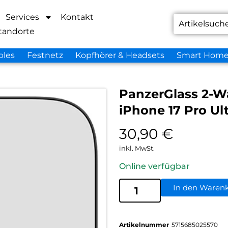
Services
Kontakt
tandorte
bles
Festnetz
Kopfhörer & Headsets
Smart Hom
PanzerGlass 2-W
iPhone 17 Pro Ul
30,90
€
inkl. MwSt.
Online verfügbar
In den Waren
Artikelnummer
5715685025570