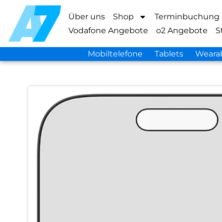
Über uns
Shop
Terminbuchung
Vodafone Angebote
o2 Angebote
S
Mobiltelefone
Tablets
Weara