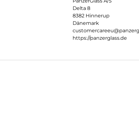
PanzerGlass A/S
Delta 8
8382 Hinnerup
Dänemark
customercareeu@panzerg
https://panzerglass.de