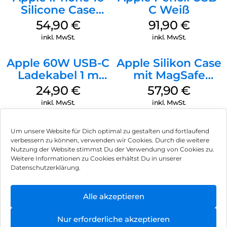
Silicone Case
C Weiß
MagSafe Lake
54,90
€
91,90
€
Green
inkl. MwSt.
inkl. MwSt.
Apple 60W USB-C
Apple Silikon Case
Ladekabel 1 m
mit MagSafe
Weiß
iPhone 14 Pro
24,90
€
57,90
€
(PRODUCT)RED
inkl. MwSt.
inkl. MwSt.
Um unsere Website für Dich optimal zu gestalten und fortlaufend
verbessern zu können, verwenden wir Cookies. Durch die weitere
Nutzung der Website stimmst Du der Verwendung von Cookies zu.
Impressum
Weitere Informationen zu Cookies erhältst Du in unserer
Datenschutzerklärung.
AGB
Datenschutz
Alle akzeptieren
Vertrag widerrufen
Nur erforderliche akzeptieren