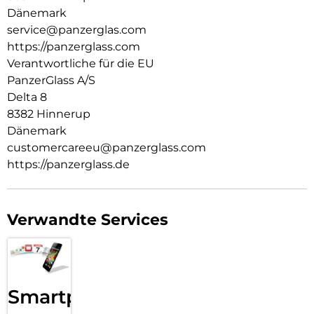
Nachhaltigkeit und Selbstdarstellung. Wir kümmern uns um
Dänemark
Technik und die Lebensdauer von Technik. Verwandle dein
service@panzerglas.com
Handy in ein stilvoll geschütztes Accessoire. Zeig der Welt,
https://panzerglass.com
dass du dich um sie sorgst.
Verantwortliche für die EU
PanzerGlass A/S
Delta 8
8382 Hinnerup
Dänemark
customercareeu@panzerglass.com
https://panzerglass.de
Verwandte Services
Smartphone