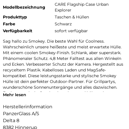
CARE Flagship Case Urban
Modellbezeichnung
Explorer
Produkttyp
Taschen & Hüllen
Farbe
Schwarz
Verfügbarkeit
sofort verfügbar
Sag hallo zu Smokey. Die beste Wahl für Coolness.
Wahrscheinlich unsere heißeste und meist erwartete Hülle.
Mit einem coolen Smokey-Finish. Schlank, aber superstark.
Phänomenaler Schutz. 4,8 Meter Falltest aus allen Winkeln
und Ecken. Verbesserter Schutz der Kamera. Hergestellt aus
recyceltem Plastik. Kabelloses Laden und MagSafe-
kompatibel. Diese leistungsstarke und stylische Smokey
Hülle ist dein perfekter Outdoor-Partner. Für Grillpartys,
wunderschöne Sonnenuntergänge und alles dazwischen.
Egal wo, egal wie, Smokey ist robust und hält auch extremen
Mehr lesen
Stürzen stand, damit du immer die Ruhe bewahrst. DARE TO
CARE CARE ist eine verspielte und schützende internationale
Herstellerinformation
Tech- und Lifestyle-Marke, die aus den hochwertigsten
PanzerGlass A/S
Materialien hergestellt und von Mode-, Kunst- und
Delta 8
Musiktrends beeinflusst wird. Wir kümmern uns um
8382 Hinnerup
Menschen und die Welt, in der wir leben. Wir legen Wert auf