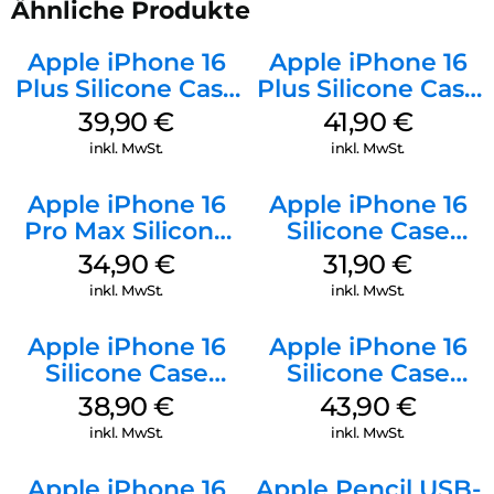
Ähnliche Produkte
Apple iPhone 16
Apple iPhone 16
Plus Silicone Case
Plus Silicone Case
MagSafe Plum
MagSafe Stone
39,90
€
41,90
€
Gray
inkl. MwSt.
inkl. MwSt.
Apple iPhone 16
Apple iPhone 16
Pro Max Silicone
Silicone Case
Case MagSafe
MagSafe Fuchsia
34,90
€
31,90
€
Denim
inkl. MwSt.
inkl. MwSt.
Apple iPhone 16
Apple iPhone 16
Silicone Case
Silicone Case
MagSafe
MagSafe Plum
38,90
€
43,90
€
Ultramarine
inkl. MwSt.
inkl. MwSt.
Apple iPhone 16
Apple Pencil USB-