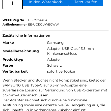
In den Warenkorb
Jetzt kaufen
WEEE Reg No
DE57734404
Artikelnummer
EE-UC10JUWEGWW
Zusätzliche Informationen
Marke
Samsung
Adapter USB-C auf 3,5 mm
Modellbezeichnung
Klinkenanschluss
Produkttyp
Adapter
Farbe
Schwarz
Verfügbarkeit
sofort verfügbar
Wenn Stecker und Buchse nicht kompatibel sind, bietet der
SAMSUNG USB Type-C auf 3,5-mm-Adapter eine
zuverlässige Lösung zur Verbindung von USB-C-Geräten mit
3,5-mm-Audioanschlüssen.
Der Adapter zeichnet sich durch eine funktionale
Ausführung sowie eine dezente, weiße Farbgebung aus, die
sich unauffällig in vorhandenes Zubehör einfügt.