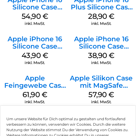
Silicone Case
Plus Silicone Case
MagSafe Lake
MagSafe Black
54,90
€
28,90
€
Green
inkl. MwSt.
inkl. MwSt.
Apple iPhone 16
Apple iPhone 16
Silicone Case
Silicone Case
MagSafe Plum
MagSafe
43,90
€
38,90
€
Ultramarine
inkl. MwSt.
inkl. MwSt.
Apple
Apple Silikon Case
Feingewebe Case
mit MagSafe
iPhone 15 Pro
iPhone 14 Pro
61,90
€
57,90
€
MagSafe Schwarz
(PRODUCT)RED
inkl. MwSt.
inkl. MwSt.
Um unsere Website für Dich optimal zu gestalten und fortlaufend
verbessern zu können, verwenden wir Cookies. Durch die weitere
Nutzung der Website stimmst Du der Verwendung von Cookies zu.
Impressum
Weitere Informationen zu Cookies erhältst Du in unserer