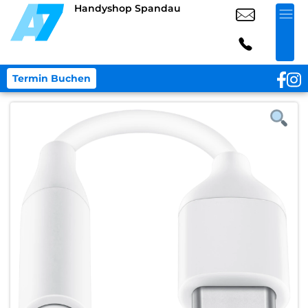
Handyshop Spandau
Termin Buchen