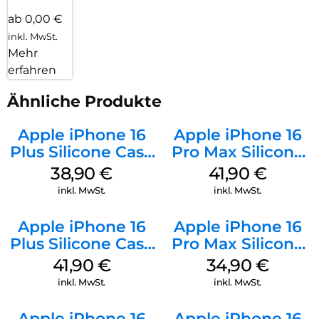
ab 0,00 €
inkl. MwSt.
Mehr
erfahren
Ähnliche Produkte
Apple iPhone 16
Apple iPhone 16
Plus Silicone Case
Pro Max Silicone
MagSafe Denim
Case MagSafe
38,90
€
41,90
€
Ultramarine
inkl. MwSt.
inkl. MwSt.
Apple iPhone 16
Apple iPhone 16
Plus Silicone Case
Pro Max Silicone
MagSafe Stone
Case MagSafe
41,90
€
34,90
€
Gray
Denim
inkl. MwSt.
inkl. MwSt.
Apple iPhone 16
Apple iPhone 16