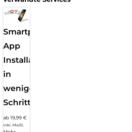
Smartphone
App
Installation
in
wenigen
Schritten
ab 19,99 €
inkl. MwSt.
Mehr