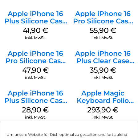
Apple iPhone 16
Apple iPhone 16
Plus Silicone Case
Pro Silicone Case
MagSafe Stone
MagSafe Stone
41,90
€
55,90
€
Gray
Gray
inkl. MwSt.
inkl. MwSt.
Apple iPhone 16
Apple iPhone 16
Pro Silicone Case
Plus Clear Case
MagSafe Denim
MagSafe
47,90
€
35,90
€
Transparent
inkl. MwSt.
inkl. MwSt.
Apple iPhone 16
Apple Magic
Plus Silicone Case
Keyboard Folio
MagSafe Black
iPad 10.9″ (10.Gen.)
28,90
€
293,90
€
Weiß
inkl. MwSt.
inkl. MwSt.
Um unsere Website für Dich optimal zu gestalten und fortlaufend