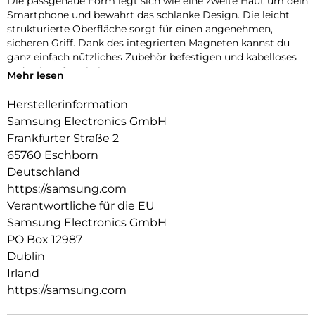
Die passgenaue Form legt sich wie eine zweite Haut um dein
Smartphone und bewahrt das schlanke Design. Die leicht
strukturierte Oberfläche sorgt für einen angenehmen,
sicheren Griff. Dank des integrierten Magneten kannst du
ganz einfach nützliches Zubehör befestigen und kabelloses
Laden komfortabel nutzen.
Mehr lesen
Herstellerinformation
Samsung Electronics GmbH
Frankfurter Straße 2
65760 Eschborn
Deutschland
https://samsung.com
Verantwortliche für die EU
Samsung Electronics GmbH
PO Box 12987
Dublin
Irland
https://samsung.com