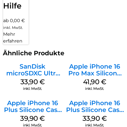
Hilfe
ab 0,00 €
inkl. MwSt.
Mehr
erfahren
Ähnliche Produkte
SanDisk
Apple iPhone 16
microSDXC Ultra
Pro Max Silicone
128 GB + Adapter
Case MagSafe
33,90
€
41,90
€
Mobile
Ultramarine
inkl. MwSt.
inkl. MwSt.
Apple iPhone 16
Apple iPhone 16
Plus Silicone Case
Plus Silicone Case
MagSafe Plum
MagSafe Lake
39,90
€
33,90
€
Green
inkl. MwSt.
inkl. MwSt.