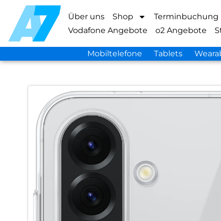
Über uns
Shop
Terminbuchung
Vodafone Angebote
o2 Angebote
S
Mobiltelefone
Tablets
Weara