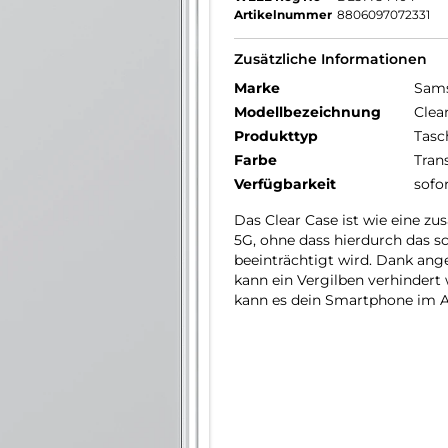
Artikelnummer
8806097072331
Zusätzliche Informationen
Marke
Sam
Modellbezeichnung
Clea
Produkttyp
Tasc
Farbe
Tran
Verfügbarkeit
sofo
Das Clear Case ist wie eine zu
5G, ohne dass hierdurch das s
beeinträchtigt wird. Dank ang
kann ein Vergilben verhindert
kann es dein Smartphone im A