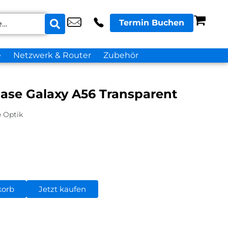
Termin Buchen
e
Netzwerk & Router
Zubehör
ase Galaxy A56 Transparent
e Optik
korb
Jetzt kaufen