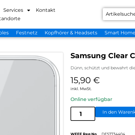
Services
Kontakt
tandorte
bles
Festnetz
Kopfhörer & Headsets
Smart Hom
Samsung Clear C
Dünn, schützt und bewahrt di
15,90
€
inkl. MwSt.
Online verfügbar
In den Waren
WEEE Reg No
DE57734404