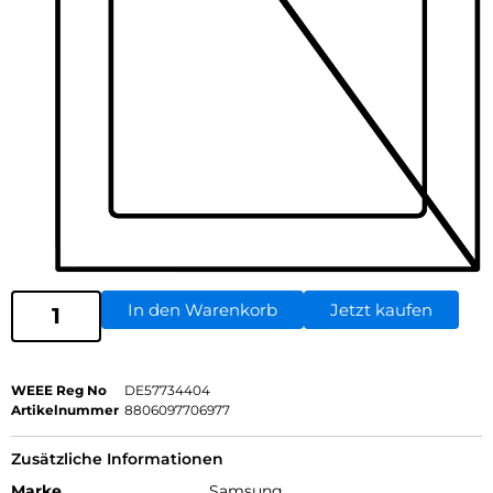
In den Warenkorb
Jetzt kaufen
WEEE Reg No
DE57734404
Artikelnummer
8806097706977
Zusätzliche Informationen
Marke
Samsung