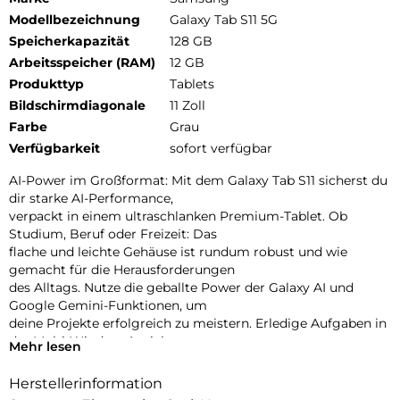
Modellbezeichnung
Galaxy Tab S11 5G
Speicherkapazität
128 GB
Arbeitsspeicher (RAM)
12 GB
Produkttyp
Tablets
Bildschirmdiagonale
11 Zoll
Farbe
Grau
Verfügbarkeit
sofort verfügbar
AI-Power im Großformat: Mit dem Galaxy Tab S11 sicherst du
dir starke AI-Performance,
verpackt in einem ultraschlanken Premium-Tablet. Ob
Studium, Beruf oder Freizeit: Das
flache und leichte Gehäuse ist rundum robust und wie
gemacht für die Herausforderungen
des Alltags. Nutze die geballte Power der Galaxy AI und
Google Gemini-Funktionen, um
deine Projekte erfolgreich zu meistern. Erledige Aufgaben in
der Multi-Window-Ansicht,
Mehr lesen
ohne Apps wechseln zu müssen, behalte mehrere
Informationen gleichzeitig im Blick oder
Herstellerinformation
strukturiere Notizen: Mit dem Galaxy Tab S11 bleibst du in