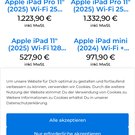
Apple iPad Pro 11″
Apple iPad Pro 11″
den allgemeinen Sicherheitsstatus deines Geräts auf dem
Datenschutz-Dashboard. Behalte den Überblick
(2025) Wi-Fi 256
(2025) Wi-Fi 256
und genieße ein gutes Gefühl mit dem Galaxy Tab S11.
GB Standardglas
GB Standardglas
1.223,90
€
1.332,90
€
Space Schwarz
Silber
inkl. MwSt.
inkl. MwSt.
Apple iPad 11″
Apple iPad mini
(2025) Wi-Fi 128
(2024) Wi-Fi +
GB Pink
Cellular 128 GB
527,90
€
971,90
€
Space Grau
inkl. MwSt.
inkl. MwSt.
Um unsere Website für Dich optimal zu gestalten und fortlaufend
verbessern zu können, verwenden wir Cookies. Durch die weitere
Nutzung der Website stimmst Du der Verwendung von Cookies zu.
Impressum
Weitere Informationen zu Cookies erhältst Du in unserer
Datenschutzerklärung.
AGB
Datenschutz
Alle akzeptieren
Vertrag widerrufen
Nur erforderliche akzeptieren