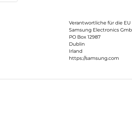
kompatible Gerät schnell auf.
So sicher, so schnell:
Der Schnellladeadapter biete
Verantwortliche für die EU
und sorgt so für ein sorgenfre
dass sie gut geschützt sind.
Samsung Electronics Gm
PO Box 12987
Dublin
Irland
https://samsung.com