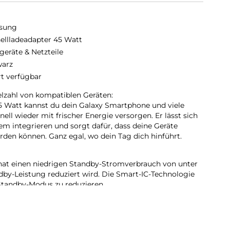
sung
ellladeadapter 45 Watt
geräte & Netzteile
arz
rt verfügbar
elzahl von kompatiblen Geräten:
5 Watt kannst du dein Galaxy Smartphone und viele
ell wieder mit frischer Energie versorgen. Er lässt sich
em integrieren und sorgt dafür, dass deine Geräte
en können. Ganz egal, wo dein Tag dich hinführt.
hat einen niedrigen Standby-Stromverbrauch von unter
y-Leistung reduziert wird. Die Smart-IC-Technologie
Standby-Modus zu reduzieren.
lemlos mit anderen USB-C-fähigen Geräten. Er ist eine
ein Tablet, Smartphone oder jedes andere USB-C-