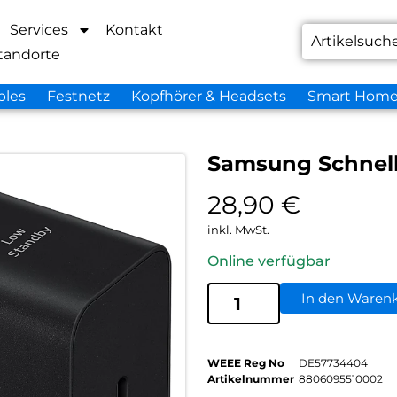
Services
Kontakt
tandorte
bles
Festnetz
Kopfhörer & Headsets
Smart Hom
Samsung Schnell
28,90
€
inkl. MwSt.
Online verfügbar
In den Waren
WEEE Reg No
DE57734404
Artikelnummer
8806095510002