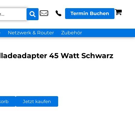
Termin Buchen
e
Netzwerk & Router
Zubehör
ladeadapter 45 Watt Schwarz
korb
Jetzt kaufen