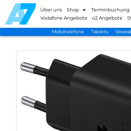
Über uns
Shop
Terminbuchung
Vodafone Angebote
o2 Angebote
S
Mobiltelefone
Tablets
Weara