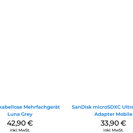
kabellose Mehrfachgerät
SanDisk microSDXC Ultra
Luna Grey
Adapter Mobile
42,90
€
33,90
€
inkl. MwSt.
inkl. MwSt.