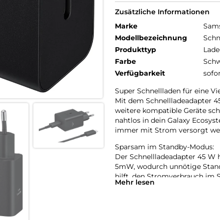
Zusätzliche Informationen
Marke
Sam
Modellbezeichnung
Schn
Produkttyp
Lade
Farbe
Schw
Verfügbarkeit
sofo
Super Schnellladen für eine Vi
Mit dem Schnellladeadapter 4
weitere kompatible Geräte schn
nahtlos in dein Galaxy Ecosyst
immer mit Strom versorgt werd
Sparsam im Standby-Modus:
Der Schnellladeadapter 45 W 
5mW, wodurch unnötige Standb
hilft, den Stromverbrauch im 
Mehr lesen
Vielseitig kompatibel:
Der Adapter funktioniert prob
ideale Komplettlösung: Lade d