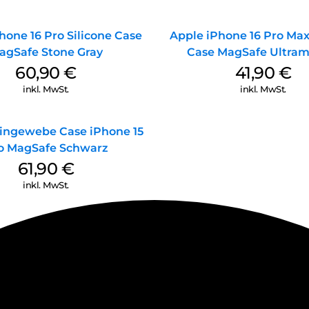
hone 16 Pro Silicone Case
Apple iPhone 16 Pro Max
agSafe Stone Gray
Case MagSafe Ultram
60,90
€
41,90
€
inkl. MwSt.
inkl. MwSt.
ingewebe Case iPhone 15
o MagSafe Schwarz
61,90
€
inkl. MwSt.