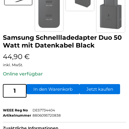
Samsung Schnellladedapter Duo 50
Watt mit Datenkabel Black
44,90
€
inkl. MwSt.
Online verfügbar
In den Warenkorb
Jetzt kaufen
WEEE Reg No
DE57734404
Artikelnummer
8806095720838
Zusätzliche Informationen