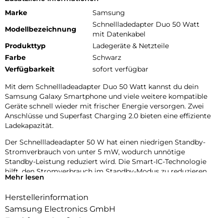
Marke
Samsung
Schnellladedapter Duo 50 Watt
Modellbezeichnung
mit Datenkabel
Produkttyp
Ladegeräte & Netzteile
Farbe
Schwarz
Verfügbarkeit
sofort verfügbar
Mit dem Schnellladeadapter Duo 50 Watt kannst du dein
Samsung Galaxy Smartphone und viele weitere kompatible
Geräte schnell wieder mit frischer Energie versorgen. Zwei
Anschlüsse und Superfast Charging 2.0 bieten eine effiziente
Ladekapazität.
Der Schnellladeadapter 50 W hat einen niedrigen Standby-
Stromverbrauch von unter 5 mW, wodurch unnötige
Standby-Leistung reduziert wird. Die Smart-IC-Technologie
hilft, den Stromverbrauch im Standby-Modus zu reduzieren.
Mehr lesen
Er ist eine ideale Komplettlösung: Lade dein Tablet,
Herstellerinformation
Smartphone oder jedes andere USB-C-kompatible Gerät
schnell auf.
Samsung Electronics GmbH