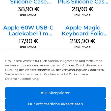
Silicone Case
Plus Silicone Case
MagSafe
MagSafe Black
38,90
€
28,90
€
Ultramarine
inkl. MwSt.
inkl. MwSt.
Apple 60W USB-C
Apple Magic
Ladekabel 1 m
Keyboard Folio
Weiß
iPad 10.9″ (10.Gen.)
17,90
€
293,90
€
Weiß
inkl. MwSt.
inkl. MwSt.
Um unsere Website für Dich optimal zu gestalten und fortlaufend
verbessern zu können, verwenden wir Cookies. Durch die weitere
Nutzung der Website stimmst Du der Verwendung von Cookies zu.
Impressum
Weitere Informationen zu Cookies erhältst Du in unserer
Datenschutzerklärung.
AGB
Datenschutz
Alle akzeptieren
Vertrag widerrufen
Nur erforderliche akzeptieren
Hinweis zur Batterieentsorgung