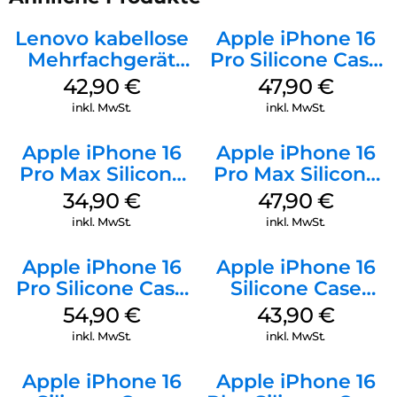
Lenovo kabellose
Apple iPhone 16
Mehrfachgerät
Pro Silicone Case
Luna Grey
MagSafe Denim
42,90
€
47,90
€
inkl. MwSt.
inkl. MwSt.
Apple iPhone 16
Apple iPhone 16
Pro Max Silicone
Pro Max Silicone
Case MagSafe
Case MagSafe
34,90
€
47,90
€
Denim
Black
inkl. MwSt.
inkl. MwSt.
Apple iPhone 16
Apple iPhone 16
Pro Silicone Case
Silicone Case
MagSafe Black
MagSafe Plum
54,90
€
43,90
€
inkl. MwSt.
inkl. MwSt.
Apple iPhone 16
Apple iPhone 16