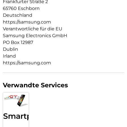
Frankfurter Straße 2
Der Schnellladeadapter Duo 50 Watt bietet Schutz vor
65760 Eschborn
Überstrom, Überhitzung und Kurzschlüssen und sorgt so für
ein sorgenfreies Ladeerlebnis.
Deutschland
https://samsung.com
Verantwortliche für die EU
Samsung Electronics GmbH
PO Box 12987
Dublin
Irland
https://samsung.com
Verwandte Services
Smartphone