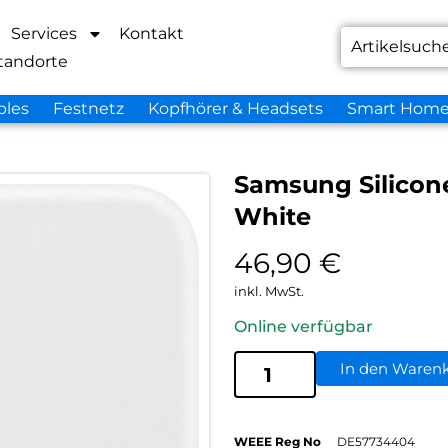
Services
Kontakt
tandorte
bles
Festnetz
Kopfhörer & Headsets
Smart Hom
Samsung Silicon
White
46,90
€
inkl. MwSt.
Online verfügbar
In den Waren
WEEE Reg No
DE57734404