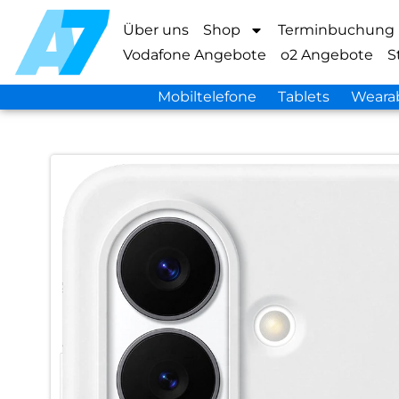
Über uns
Shop
Terminbuchung
Vodafone Angebote
o2 Angebote
S
Mobiltelefone
Tablets
Weara