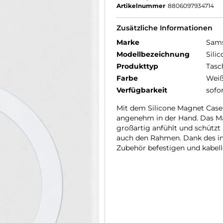
Artikelnummer
8806097934714
Zusätzliche Informationen
Marke
Sam
Modellbezeichnung
Sili
Produkttyp
Tasc
Farbe
Wei
Verfügbarkeit
sofo
Mit dem Silicone Magnet Case 
angenehm in der Hand. Das Mat
großartig anfühlt und schützt
auch den Rahmen. Dank des in
Zubehör befestigen und kabel