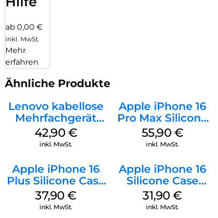
Hilfe
ab 0,00 €
inkl. MwSt.
Mehr
erfahren
Ähnliche Produkte
Lenovo kabellose
Apple iPhone 16
Mehrfachgerät
Pro Max Silicone
Luna Grey
Case MagSafe
42,90
€
55,90
€
Stone Gray
inkl. MwSt.
inkl. MwSt.
Apple iPhone 16
Apple iPhone 16
Plus Silicone Case
Silicone Case
MagSafe Lake
MagSafe Fuchsia
37,90
€
31,90
€
Green
inkl. MwSt.
inkl. MwSt.