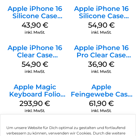
Apple iPhone 16
Apple iPhone 16
Silicone Case
Silicone Case
MagSafe Plum
MagSafe Lake
43,90
€
54,90
€
Green
inkl. MwSt.
inkl. MwSt.
Apple iPhone 16
Apple iPhone 16
Clear Case
Pro Clear Case
MagSafe
MagSafe
54,90
€
36,90
€
Transparent
Transparent
inkl. MwSt.
inkl. MwSt.
Apple Magic
Apple
Keyboard Folio
Feingewebe Case
iPad 10.9″ (10.Gen.)
iPhone 15 Pro
293,90
€
61,90
€
Weiß
MagSafe Schwarz
inkl. MwSt.
inkl. MwSt.
Um unsere Website für Dich optimal zu gestalten und fortlaufend
verbessern zu können, verwenden wir Cookies. Durch die weitere