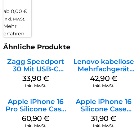
ab 0,00 €
inkl. MwSt.
Mehr
erfahren
Ähnliche Produkte
Zagg Speedport
Lenovo kabellose
30 Mit USB-C
Mehrfachgerät
Kabel Weiß
Luna Grey
33,90
€
42,90
€
inkl. MwSt.
inkl. MwSt.
Apple iPhone 16
Apple iPhone 16
Pro Silicone Case
Silicone Case
MagSafe Stone
MagSafe Fuchsia
60,90
€
31,90
€
Gray
inkl. MwSt.
inkl. MwSt.