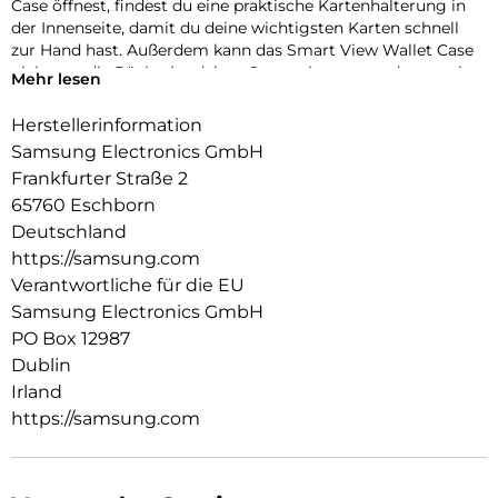
Case öffnest, findest du eine praktische Kartenhalterung in
der Innenseite, damit du deine wichtigsten Karten schnell
zur Hand hast. Außerdem kann das Smart View Wallet Case
nicht nur die Rückseite deines Smartphones, sondern auch
Mehr lesen
das Display vor Kratzern und bei Stürzen schützen.
Herstellerinformation
Samsung Electronics GmbH
Frankfurter Straße 2
65760 Eschborn
Deutschland
https://samsung.com
Verantwortliche für die EU
Samsung Electronics GmbH
PO Box 12987
Dublin
Irland
https://samsung.com