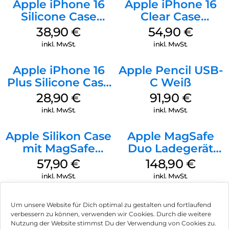
Apple iPhone 16
Apple iPhone 16
Silicone Case
Clear Case
MagSafe
MagSafe
38,90
€
54,90
€
Ultramarine
Transparent
inkl. MwSt.
inkl. MwSt.
Apple iPhone 16
Apple Pencil USB-
Plus Silicone Case
C Weiß
MagSafe Black
28,90
€
91,90
€
inkl. MwSt.
inkl. MwSt.
Apple Silikon Case
Apple MagSafe
mit MagSafe
Duo Ladegerät
iPhone 14 Pro
Weiß
57,90
€
148,90
€
(PRODUCT)RED
inkl. MwSt.
inkl. MwSt.
Um unsere Website für Dich optimal zu gestalten und fortlaufend
verbessern zu können, verwenden wir Cookies. Durch die weitere
Nutzung der Website stimmst Du der Verwendung von Cookies zu.