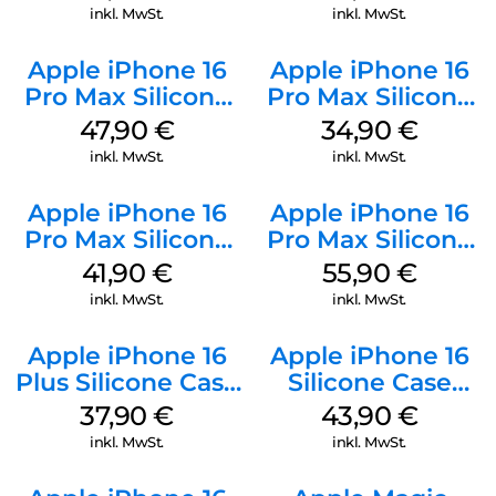
Weiß
Mobile
inkl. MwSt.
inkl. MwSt.
Apple iPhone 16
Apple iPhone 16
Pro Max Silicone
Pro Max Silicone
Case MagSafe
Case MagSafe
47,90
€
34,90
€
Black
Denim
inkl. MwSt.
inkl. MwSt.
Apple iPhone 16
Apple iPhone 16
Pro Max Silicone
Pro Max Silicone
Case MagSafe
Case MagSafe
41,90
€
55,90
€
Ultramarine
Stone Gray
inkl. MwSt.
inkl. MwSt.
Apple iPhone 16
Apple iPhone 16
Plus Silicone Case
Silicone Case
MagSafe Lake
MagSafe Plum
37,90
€
43,90
€
Green
inkl. MwSt.
inkl. MwSt.