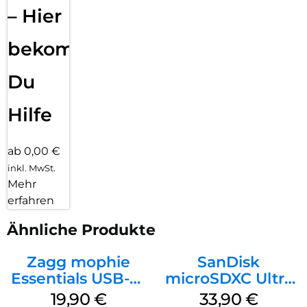
– Hier
bekommst
Du
Hilfe
ab 0,00 €
inkl. MwSt.
Mehr
erfahren
Ähnliche Produkte
Zagg mophie
SanDisk
Essentials USB-C-
microSDXC Ultra
20W Charger PD
128 GB + Adapter
19,90
€
33,90
€