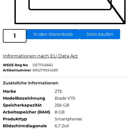
In den Warenkorb
Jetzt kaufen
Informationen nach EU Data Act
WEEE Reg No
DE71746662
Artikelnummer
6902176134289
Zusätzliche Informationen
Marke
ZTE
Modellbezeichnung
Blade V70
Speicherkapazität
256 GB
Arbeitsspeicher (RAM)
8 GB
Produkttyp
Smartphones
Bildschirmdiagonale
6,7 Zoll