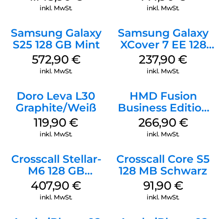
inkl. MwSt.
inkl. MwSt.
Samsung Galaxy
Samsung Galaxy
S25 128 GB Mint
XCover 7 EE 128
GB Black
572,90
€
237,90
€
inkl. MwSt.
inkl. MwSt.
Doro Leva L30
HMD Fusion
Graphite/Weiß
Business Edition
256 GB Grey
119,90
€
266,90
€
inkl. MwSt.
inkl. MwSt.
Crosscall Stellar-
Crosscall Core S5
M6 128 GB
128 MB Schwarz
Schwarz
407,90
€
91,90
€
inkl. MwSt.
inkl. MwSt.