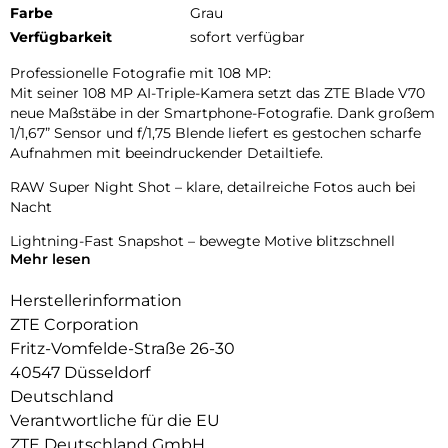
Farbe
Grau
Verfügbarkeit
sofort verfügbar
Professionelle Fotografie mit 108 MP:
Mit seiner 108 MP AI-Triple-Kamera setzt das ZTE Blade V70
neue Maßstäbe in der Smartphone-Fotografie. Dank großem
1/1,67” Sensor und f/1,75 Blende liefert es gestochen scharfe
Aufnahmen mit beeindruckender Detailtiefe.
RAW Super Night Shot – klare, detailreiche Fotos auch bei
Nacht
Lightning-Fast Snapshot – bewegte Motive blitzschnell
Mehr lesen
einfangen
AI Magic Photos – smarte Funktionen wie Magic Editor,
Herstellerinformation
Magic Eraser, Portrait Light oder Magic Lens (OCR) bringen
ZTE Corporation
Kreativität und Ordnung in deine Fotogalerie
Fritz-Vomfelde-Straße 26-30
16 MP Frontkamera – für natürliche, ausdrucksstarke Selfies
40547 Düsseldorf
Deutschland
Großes, helles Display:
Verantwortliche für die EU
Das 6,7 Zoll HD+ Display mit 91 % Screen-to-Body Ratio
sorgt für ein fast randloses, immersives Erlebnis.
ZTE Deutschland GmbH