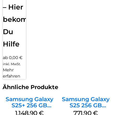
– Hier
bekommst
Du
Hilfe
ab 0,00 €
inkl. MwSt.
Mehr
erfahren
Ähnliche Produkte
Samsung Galaxy
Samsung Galaxy
S25+ 256 GB
S25 256 GB
Icyblue
Icyblue
1.148,90
€
771,90
€